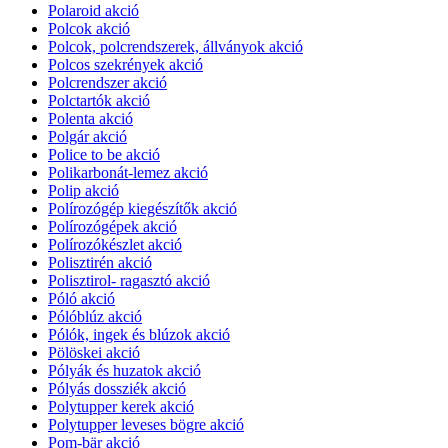
Polaroid akció
Polcok akció
Polcok, polcrendszerek, állványok akció
Polcos szekrények akció
Polcrendszer akció
Polctartók akció
Polenta akció
Polgár akció
Police to be akció
Polikarbonát-lemez akció
Polip akció
Polírozógép kiegészítők akció
Polírozógépek akció
Polírozókészlet akció
Polisztirén akció
Polisztirol- ragasztó akció
Póló akció
Pólóblúz akció
Pólók, ingek és blúzok akció
Pölöskei akció
Pólyák és huzatok akció
Pólyás dossziék akció
Polytupper kerek akció
Polytupper leveses bögre akció
Pom-bär akció