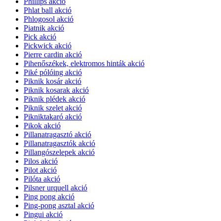
Phillips akció
Phlat ball akció
Phlogosol akció
Piatnik akció
Pick akció
Pickwick akció
Pierre cardin akció
Pihenőszékek, elektromos hinták akció
Piké pólóing akció
Piknik kosár akció
Piknik kosarak akció
Piknik plédek akció
Piknik szelet akció
Pikniktakaró akció
Pikok akció
Pillanatragasztó akció
Pillanatragasztók akció
Pillangószelepek akció
Pilos akció
Pilot akció
Pilóta akció
Pilsner urquell akció
Ping pong akció
Ping-pong asztal akció
Pingui akció