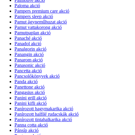
Palmolive akció
Paloma akció
Pampers premium care akció
Pampers sleep akció
Pamut ágyneműhuzat akció
Pamut vattakorong akció
Pamutpaplan akció
Panaché akció
Panadol akció
Panalgorin akció
Panangin akció
Panarom akció
Panasonic akció
Pancetta akció
Pancsolókönyvek akció
Panda akció
Panettone akció
Pangasius akció
Panini grill akció
Panini kifli akció
Panírozott hagymakarika akció
Panírozott halfilé rudacskák akció
Panírozott tintahalkarika akció
Panna cotta akció
Pánsíp akció