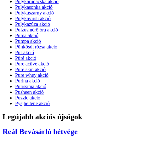
Pulykarudacska akció
Pulykasonka akció
Pulykaszárny akció
Pulykavirsli akció
Pulykazúza akció
Pulzusmérő óra akció
Puma akció
Pumpa akció
Pünkösdi rózsa akció
Pur akció
Püré akció
Pure active akció
Pure skin akció
Pure whey akció
Purina akció
Purissima akció
Pusheen akció
Puzzle akció
Pysjheltene akció
Legújabb akciós újságok
Reál
Bevásárló hétvége