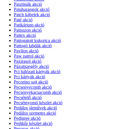
Pasztinák akció
Pataharangok akció
Patch kábelek akció
Paté akció
Patikárium akció
Patisszon akció
Pattex akció
Pattogatott kukorica akció
Pattogó labdák akció
Pavilon akció
Paw patrol akció
Paxirasol akció
Pázsitszegély akció
Pci hálózati kártyák akció
Pci kártyák akció
Pecorino sajt akció
Pecsenyecomb akció
Pecsenyekacsacomb akció
Pecsételő akció
Pecsétnyomó készlet akció
Pedálos járművek akció
Pedálos szemetes akció
Pedigree akció
Pedikűr készlet akció
Pegasus akció