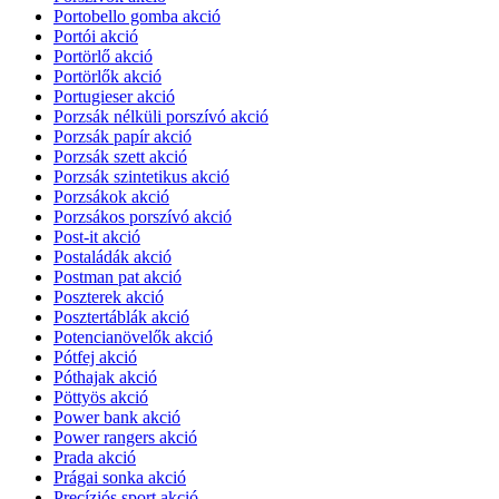
Portobello gomba akció
Portói akció
Portörlő akció
Portörlők akció
Portugieser akció
Porzsák nélküli porszívó akció
Porzsák papír akció
Porzsák szett akció
Porzsák szintetikus akció
Porzsákok akció
Porzsákos porszívó akció
Post-it akció
Postaládák akció
Postman pat akció
Poszterek akció
Posztertáblák akció
Potencianövelők akció
Pótfej akció
Póthajak akció
Pöttyös akció
Power bank akció
Power rangers akció
Prada akció
Prágai sonka akció
Precíziós sport akció