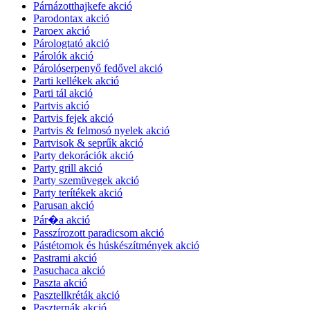
Párnázotthajkefe akció
Parodontax akció
Paroex akció
Párologtató akció
Párolók akció
Párolóserpenyő fedővel akció
Parti kellékek akció
Parti tál akció
Partvis akció
Partvis fejek akció
Partvis & felmosó nyelek akció
Partvisok & seprűk akció
Party dekorációk akció
Party grill akció
Party szemüvegek akció
Party terítékek akció
Parusan akció
Pár�a akció
Passzírozott paradicsom akció
Pástétomok és húskészítmények akció
Pastrami akció
Pasuchaca akció
Paszta akció
Pasztellkréták akció
Paszternák akció