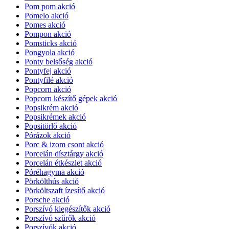
Pom pom akció
Pomelo akció
Pomes akció
Pompon akció
Pomsticks akció
Pongyola akció
Ponty belsőség akció
Pontyfej akció
Pontyfilé akció
Popcorn akció
Popcorn készítő gépek akció
Popsikrém akció
Popsikrémek akció
Popsitörlő akció
Pórázok akció
Porc & izom csont akció
Porcelán dísztárgy akció
Porcelán étkészlet akció
Póréhagyma akció
Pörkölthús akció
Pörköltszaft ízesítő akció
Porsche akció
Porszívó kiegészítők akció
Porszívó szűrők akció
Porszívók akció