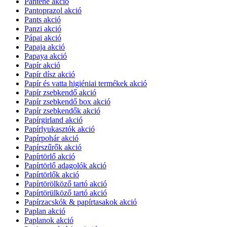
Pantene akció
Pantoprazol akció
Pants akció
Panzi akció
Pápai akció
Papaja akció
Papaya akció
Papír akció
Papír dísz akció
Papír és vatta higiéniai termékek akció
Papír zsebkendő akció
Papír zsebkendő box akció
Papír zsebkendők akció
Papírgirland akció
Papírlyukasztók akció
Papírpohár akció
Papírszűrők akció
Papírtörlő akció
Papírtörlő adagolók akció
Papírtörlők akció
Papírtörölköző tartó akció
Papírtörülköző tartó akció
Papírzacskók & papírtasakok akció
Paplan akció
Paplanok akció