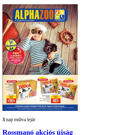
3
nap múlva lejár
Rossmanó
akciós újság