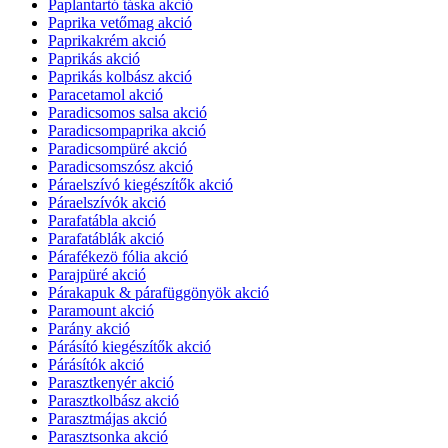
Paplantartó táska akció
Paprika vetőmag akció
Paprikakrém akció
Paprikás akció
Paprikás kolbász akció
Paracetamol akció
Paradicsomos salsa akció
Paradicsompaprika akció
Paradicsompüré akció
Paradicsomszósz akció
Páraelszívó kiegészítők akció
Páraelszívók akció
Parafatábla akció
Parafatáblák akció
Párafékezö fólia akció
Parajpüré akció
Párakapuk & párafüggönyök akció
Paramount akció
Parány akció
Párásító kiegészítők akció
Párásítók akció
Parasztkenyér akció
Parasztkolbász akció
Parasztmájas akció
Parasztsonka akció