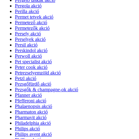
Pergető táskák akció
Pergola akció
Perilla akció
Permet tetvek akció
Permetező akció
Permetezők akció
Persely akció
Perselyek akció
Persil akció
Perskindol akció
Perwoll akció
Pet specialist akció
Peter cook akció
Petrezselyemzöld akció
Petzl akció
Pezsgőfürdő akció
Pezsgők & champagne-ok akció
Pfanner akció
Pfefferoni akció
Phalaenopsis akció
Pharmaton akció
Pharmavit akció
Philadelphia akció
Philips akció
Philips avent akció