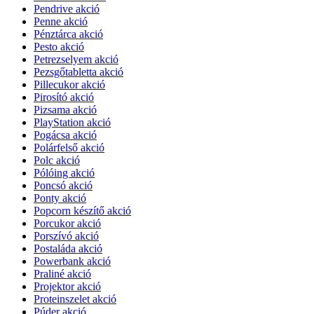
Pendrive akció
Penne akció
Pénztárca akció
Pesto akció
Petrezselyem akció
Pezsgőtabletta akció
Pillecukor akció
Pirosító akció
Pizsama akció
PlayStation akció
Pogácsa akció
Polárfelső akció
Polc akció
Pólóing akció
Poncsó akció
Ponty akció
Popcorn készítő akció
Porcukor akció
Porszívó akció
Postaláda akció
Powerbank akció
Praliné akció
Projektor akció
Proteinszelet akció
Púder akció