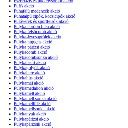
Pszoriázis és pikkelysömör akció
Puffs akció
Puhafalú medencék akció
Puhatalpú cipők, kocsicipők akció
Pulóverek és sportfelsők akció
Pulyka cordon bleu akció
Pulyka felsőcomb akció
Pulyka-levesaprólék akció
Pulyka nuggets akció
Pulyka párizsi akció
Pulykacomb akció
Pulykacombsonka akció
Pulykafasírt akció
Pulykagolyók akció
Pulykahere akció
Pulykahús akció
Pulykamáj akció
Pulykamedalion akció
Pulykamell akció
Pulykamell sonka akció
Pulykamellfilé akció
Pulykamellsonka akció
Pulykanyak akció
Pulykapárizsi akció
Pulykapárizsik akció