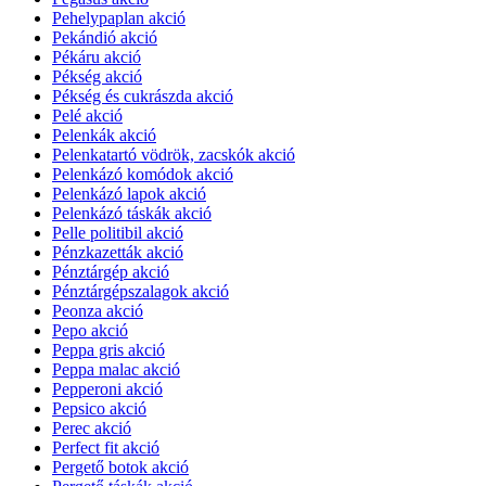
Pehelypaplan akció
Pekándió akció
Pékáru akció
Pékség akció
Pékség és cukrászda akció
Pelé akció
Pelenkák akció
Pelenkatartó vödrök, zacskók akció
Pelenkázó komódok akció
Pelenkázó lapok akció
Pelenkázó táskák akció
Pelle politibil akció
Pénzkazetták akció
Pénztárgép akció
Pénztárgépszalagok akció
Peonza akció
Pepo akció
Peppa gris akció
Peppa malac akció
Pepperoni akció
Pepsico akció
Perec akció
Perfect fit akció
Pergető botok akció