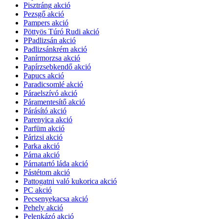
Pisztráng akció
Pezsgő akció
Pampers akció
Pöttyös Túró Rudi akció
PPadlizsán akció
Padlizsánkrém akció
Panírmorzsa akció
Papírzsebkendő akció
Papucs akció
Paradicsomlé akció
Páraelszívó akció
Páramentesítő akció
Párásító akció
Parenyica akció
Parfüm akció
Párizsi akció
Parka akció
Párna akció
Párnatartó láda akció
Pástétom akció
Pattogatni való kukorica akció
PC akció
Pecsenyekacsa akció
Pehely akció
Pelenkázó akció