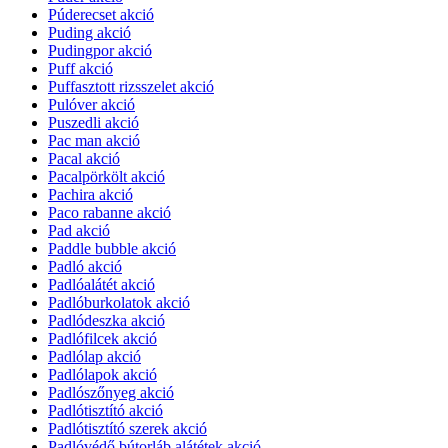
Púderecset akció
Puding akció
Pudingpor akció
Puff akció
Puffasztott rizsszelet akció
Pulóver akció
Puszedli akció
Pac man akció
Pacal akció
Pacalpörkölt akció
Pachira akció
Paco rabanne akció
Pad akció
Paddle bubble akció
Padló akció
Padlóalátét akció
Padlóburkolatok akció
Padlódeszka akció
Padlófilcek akció
Padlólap akció
Padlólapok akció
Padlószőnyeg akció
Padlótisztító akció
Padlótisztító szerek akció
Padlóvédő bútorláb alátétek akció