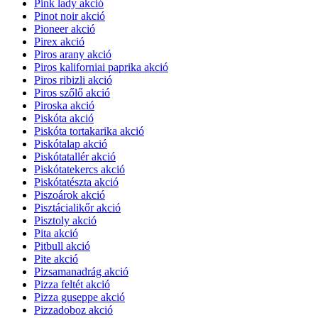
Pink lady akció
Pinot noir akció
Pioneer akció
Pirex akció
Piros arany akció
Piros kaliforniai paprika akció
Piros ribizli akció
Piros szőlő akció
Piroska akció
Piskóta akció
Piskóta tortakarika akció
Piskótalap akció
Piskótatallér akció
Piskótatekercs akció
Piskótatészta akció
Piszoárok akció
Pisztácialikőr akció
Pisztoly akció
Pita akció
Pitbull akció
Pite akció
Pizsamanadrág akció
Pizza feltét akció
Pizza guseppe akció
Pizzadoboz akció