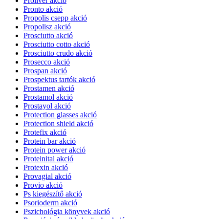
Proliver akció
Pronto akció
Propolis csepp akció
Propolisz akció
Prosciutto akció
Prosciutto cotto akció
Prosciutto crudo akció
Prosecco akció
Prospan akció
Prospektus tartók akció
Prostamen akció
Prostamol akció
Prostayol akció
Protection glasses akció
Protection shield akció
Protefix akció
Protein bar akció
Protein power akció
Proteinital akció
Protexin akció
Provagial akció
Provio akció
Ps kiegészítő akció
Psorioderm akció
Pszichológia könyvek akció