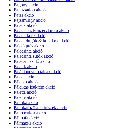
Pagony akció
Paint-sation akció
Pajzs akció
Pajzsmirigy akció
Palack akció
Palack- és konzervtároló akció
Palack kefe akció
Palackdugók & kupakok akció
Palackprés akció
Palacsinta akció
Palacsinta sütők akció
Palacsintasütő akció
Palánk akció
Palántanevelő tálcák akció
Pálca akció
Pálcika akció
Pálcikás jégkrém akció
Paletta akció
Palette akció
Pálinka akció
Pálinkafőző alkatrészek akció
Pálmacukor akció
Pálmafa akció
Pálmazsír akció