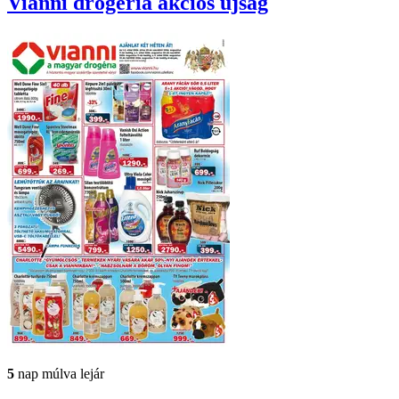
Vianni drogéria
akciós újság
5
nap múlva lejár