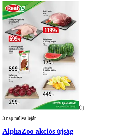
Új
3
nap múlva lejár
AlphaZoo
akciós újság