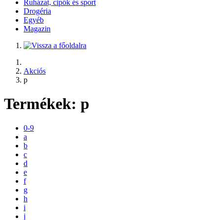
Ruházat, cipők és sport
Drogéria
Egyéb
Magazin
Akciós
p
Termékek:
p
0-9
a
b
c
d
e
f
g
h
i
j