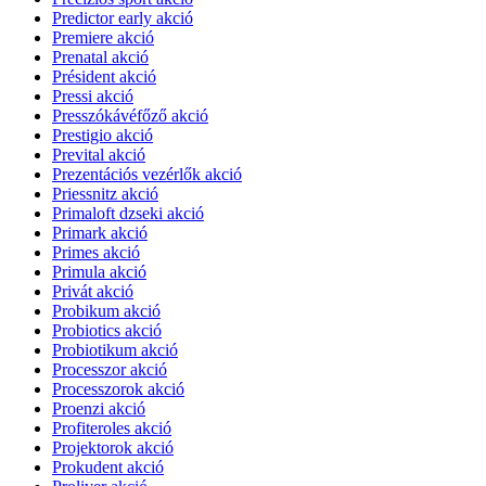
Predictor early akció
Premiere akció
Prenatal akció
Président akció
Pressi akció
Presszókávéfőző akció
Prestigio akció
Prevital akció
Prezentációs vezérlők akció
Priessnitz akció
Primaloft dzseki akció
Primark akció
Primes akció
Primula akció
Privát akció
Probikum akció
Probiotics akció
Probiotikum akció
Processzor akció
Processzorok akció
Proenzi akció
Profiteroles akció
Projektorok akció
Prokudent akció