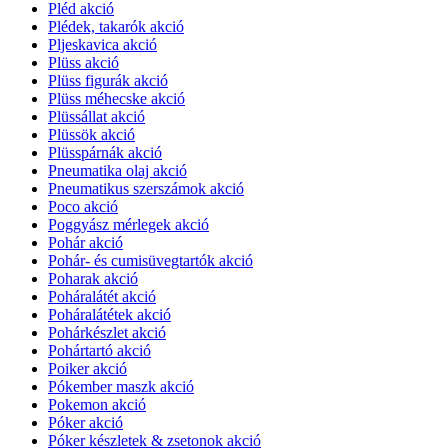
Pléd akció
Plédek, takarók akció
Pljeskavica akció
Plüss akció
Plüss figurák akció
Plüss méhecske akció
Plüssállat akció
Plüssök akció
Plüsspárnák akció
Pneumatika olaj akció
Pneumatikus szerszámok akció
Poco akció
Poggyász mérlegek akció
Pohár akció
Pohár- és cumisüvegtartók akció
Poharak akció
Poháralátét akció
Poháralátétek akció
Pohárkészlet akció
Pohártartó akció
Poiker akció
Pókember maszk akció
Pokemon akció
Póker akció
Póker készletek & zsetonok akció