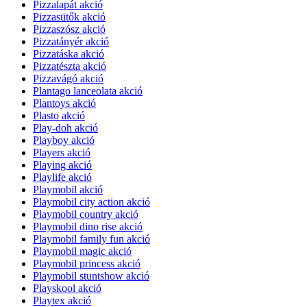
Pizzalapát akció
Pizzasütők akció
Pizzaszósz akció
Pizzatányér akció
Pizzatáska akció
Pizzatészta akció
Pizzavágó akció
Plantago lanceolata akció
Plantoys akció
Plasto akció
Play-doh akció
Playboy akció
Players akció
Playing akció
Playlife akció
Playmobil akció
Playmobil city action akció
Playmobil country akció
Playmobil dino rise akció
Playmobil family fun akció
Playmobil magic akció
Playmobil princess akció
Playmobil stuntshow akció
Playskool akció
Playtex akció