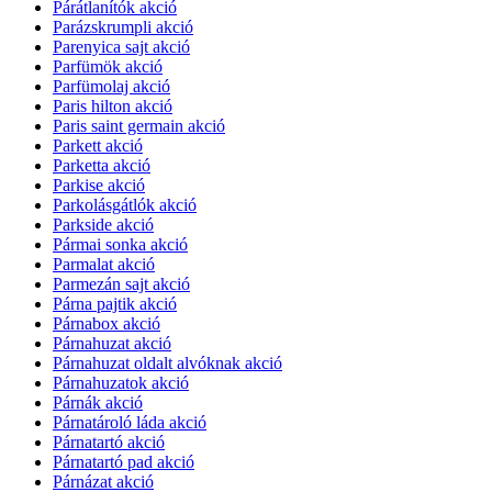
Párátlanítók akció
Parázskrumpli akció
Parenyica sajt akció
Parfümök akció
Parfümolaj akció
Paris hilton akció
Paris saint germain akció
Parkett akció
Parketta akció
Parkise akció
Parkolásgátlók akció
Parkside akció
Pármai sonka akció
Parmalat akció
Parmezán sajt akció
Párna pajtik akció
Párnabox akció
Párnahuzat akció
Párnahuzat oldalt alvóknak akció
Párnahuzatok akció
Párnák akció
Párnatároló láda akció
Párnatartó akció
Párnatartó pad akció
Párnázat akció