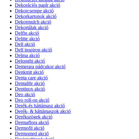
Dekorációs papír akció
Dekorcsempe akció
Dekorkartonok akció
Dekormulch akció
Dekortálak akció
Delfin akció
Delitte akció
Dell akció
Dell inspiron akció
Delma akció
Delonghi akció
Demerara nádcukor akció
Denkmit akció
Denta care akció
Dentalife akció
Dentinox akció
Deo akció
Deo roll-on akció
Derék-és háttámasz akció
Derék- & háttámaszok akció
Derékszögek akció
Dermaflora akció
Dermofil akció
Dermomed akció