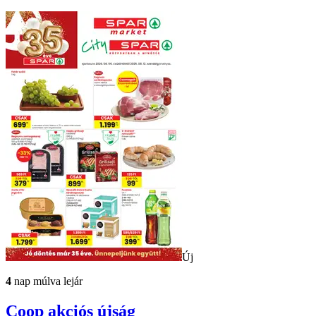
Új
4
nap múlva lejár
Coop
akciós újság