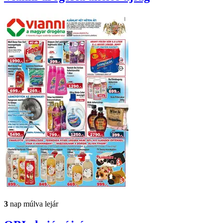
3
nap múlva lejár