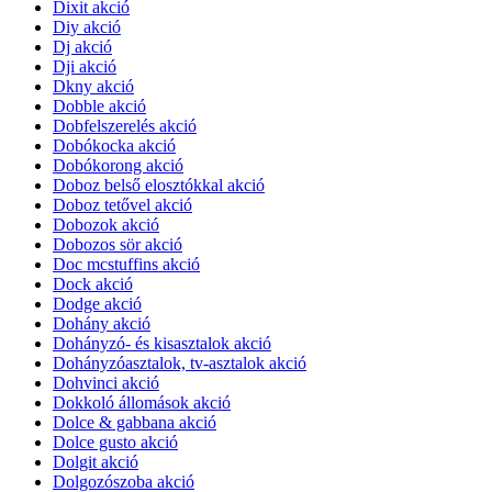
Dixit akció
Diy akció
Dj akció
Dji akció
Dkny akció
Dobble akció
Dobfelszerelés akció
Dobókocka akció
Dobókorong akció
Doboz belső elosztókkal akció
Doboz tetővel akció
Dobozok akció
Dobozos sör akció
Doc mcstuffins akció
Dock akció
Dodge akció
Dohány akció
Dohányzó- és kisasztalok akció
Dohányzóasztalok, tv-asztalok akció
Dohvinci akció
Dokkoló állomások akció
Dolce & gabbana akció
Dolce gusto akció
Dolgit akció
Dolgozószoba akció