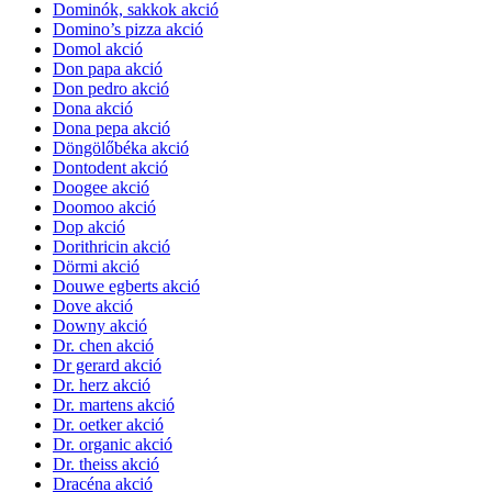
Dominók, sakkok akció
Domino’s pizza akció
Domol akció
Don papa akció
Don pedro akció
Dona akció
Dona pepa akció
Döngölőbéka akció
Dontodent akció
Doogee akció
Doomoo akció
Dop akció
Dorithricin akció
Dörmi akció
Douwe egberts akció
Dove akció
Downy akció
Dr. chen akció
Dr gerard akció
Dr. herz akció
Dr. martens akció
Dr. oetker akció
Dr. organic akció
Dr. theiss akció
Dracéna akció