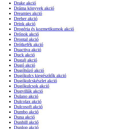
Drake akció
Dráma könyvek akció
Dreamies akció
Dreher akció
Drink akció
Drogéria és kozmetikumok akció
Drónok akció
Drontal akció
Drótkefék akció
Duactiva akció
Duck akció
Dugalj akció
Dugó akció
Dugóhúzó akció
Dugókulcs kiegészítők akció
Dugókulcskészlet akció
Dugókulcsok akció
Dugvillák akció
Dulano akció
Dulcolax akció
Dulcosoft akció
Dumbo akció
Duna akció
Dunhill akció
Dunlop akció