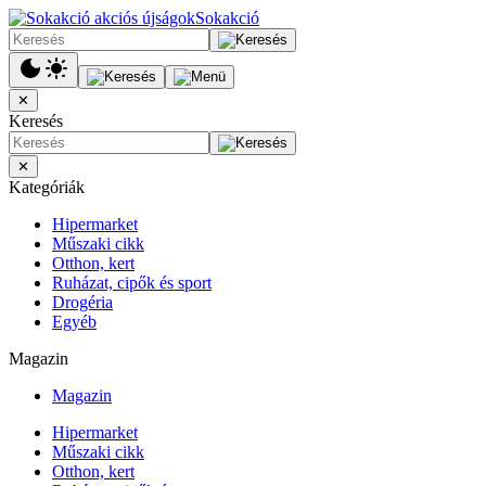
Sokakció
✕
Keresés
✕
Kategóriák
Hipermarket
Műszaki cikk
Otthon, kert
Ruházat, cipők és sport
Drogéria
Egyéb
Magazin
Magazin
Hipermarket
Műszaki cikk
Otthon, kert