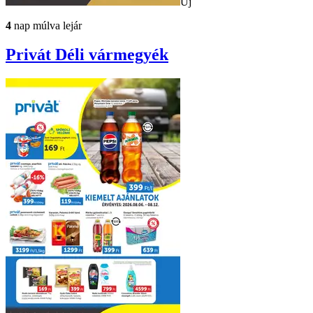
Új
4
nap múlva lejár
Privát
Déli vármegyék