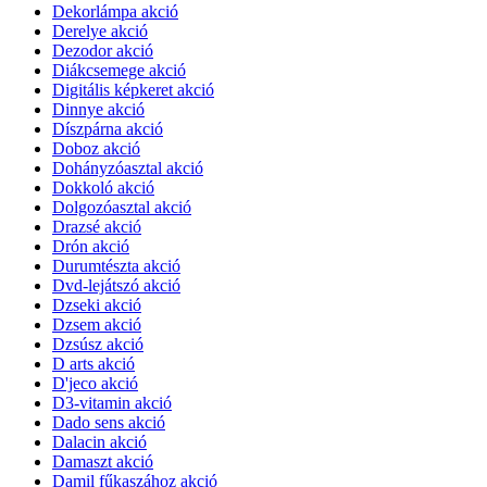
Dekorlámpa akció
Derelye akció
Dezodor akció
Diákcsemege akció
Digitális képkeret akció
Dinnye akció
Díszpárna akció
Doboz akció
Dohányzóasztal akció
Dokkoló akció
Dolgozóasztal akció
Drazsé akció
Drón akció
Durumtészta akció
Dvd-lejátszó akció
Dzseki akció
Dzsem akció
Dzsúsz akció
D arts akció
D'jeco akció
D3-vitamin akció
Dado sens akció
Dalacin akció
Damaszt akció
Damil fűkaszához akció