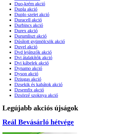
Duo-krém akció
Dupla akció
Duplo szelet akció
Duracell akció
Durbincs akció
Durex akció
Durumliszt akció
Dúsított gyümölcsök akció
Duvel akció
Dvd lejátszók akció
Dvi átalakítók akció
Dvi kábelek akció
Dynamo akció
Dyson akció
Dziugas akció
Dzsekik és kabátok akció
Dzsemfix akció
Dzsörzé szoknya akció
Legújabb akciós újságok
Reál
Bevásárló hétvége