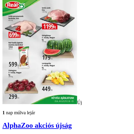
Új
1
nap múlva lejár
AlphaZoo
akciós újság