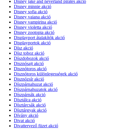
Disney jake and neverland pirates akció
Disney minnie akció
Disney sofia akció
Disney vaiana akció
Disney vampirina akció
Disney violetta akció
Disney zootopia akció
Displayport átalakítók akció
Displayportok akció
Dísz akció
Dísz toboz akció
Díszdobozok akció
Disznósajt akció
Disznótoros akció
Disznótoros különlegességek akció
Disznózsír akció
Díszpárnahuzat akció
Díszpárnahuzatok akció
Díszpárnák akció
Dísztálca akció
Dísztárcsák akció
Dísztárgyak akció
Dívány akció
Divat akció
Divattervező füzet akció