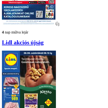
Új
4
nap múlva lejár
Lidl
akciós újság