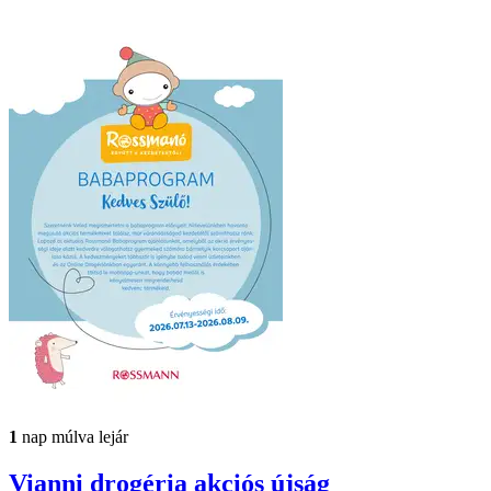
1
nap múlva lejár
Vianni drogéria
akciós újság