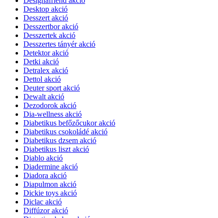
Designafriend akció
Desktop akció
Desszert akció
Desszertbor akció
Desszertek akció
Desszertes tányér akció
Detektor akció
Detki akció
Detralex akció
Dettol akció
Deuter sport akció
Dewalt akció
Dezodorok akció
Dia-wellness akció
Diabetikus befőzőcukor akció
Diabetikus csokoládé akció
Diabetikus dzsem akció
Diabetikus liszt akció
Diablo akció
Diadermine akció
Diadora akció
Diapulmon akció
Dickie toys akció
Diclac akció
Diffúzor akció