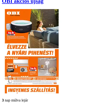
OBI
akciós újság
3
nap múlva lejár