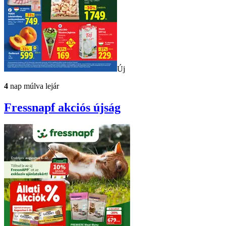
Új
4
nap múlva lejár
Fressnapf
akciós újság