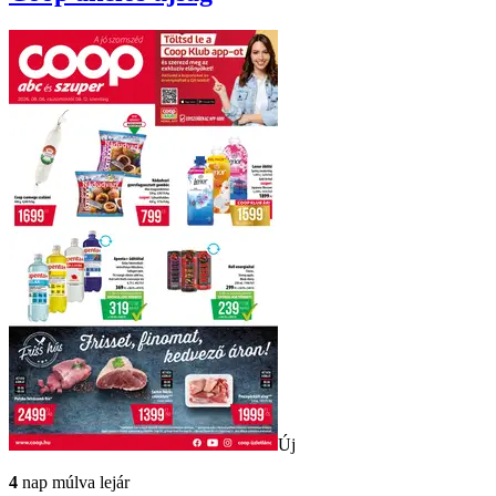
Új
4
nap múlva lejár