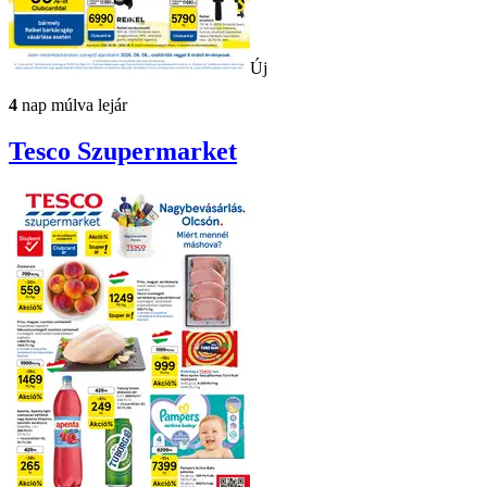
Új
4
nap múlva lejár
Tesco
Szupermarket