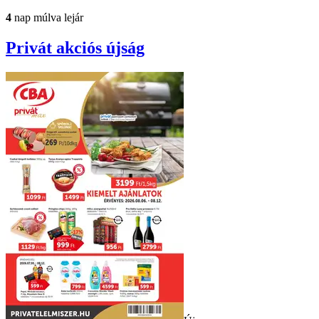
4
nap múlva lejár
Privát
akciós újság