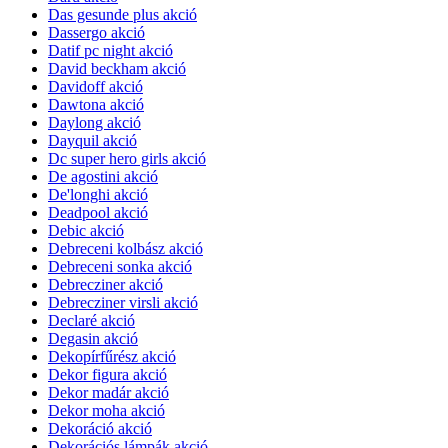
Das gesunde plus akció
Dassergo akció
Datif pc night akció
David beckham akció
Davidoff akció
Dawtona akció
Daylong akció
Dayquil akció
Dc super hero girls akció
De agostini akció
De'longhi akció
Deadpool akció
Debic akció
Debreceni kolbász akció
Debreceni sonka akció
Debrecziner akció
Debrecziner virsli akció
Declaré akció
Degasin akció
Dekopírfűrész akció
Dekor figura akció
Dekor madár akció
Dekor moha akció
Dekoráció akció
Dekorációs lámpák akció