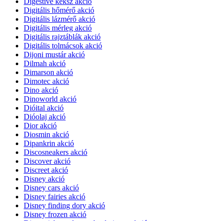
Digestive keksz akció
Digitális hőmérő akció
Digitális lázmérő akció
Digitális mérleg akció
Digitális rajztáblák akció
Digitális tolmácsok akció
Dijoni mustár akció
Dilmah akció
Dimarson akció
Dimotec akció
Dino akció
Dinoworld akció
Dióital akció
Dióolaj akció
Dior akció
Diosmin akció
Dipankrin akció
Discosneakers akció
Discover akció
Discreet akció
Disney akció
Disney cars akció
Disney fairies akció
Disney finding dory akció
Disney frozen akció