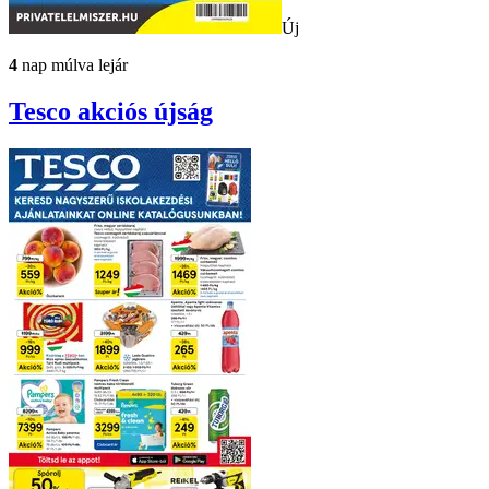
Új
4
nap múlva lejár
Tesco
akciós újság