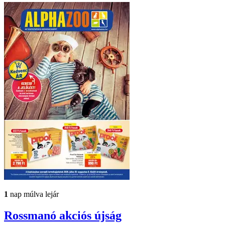
1
nap múlva lejár
Rossmanó
akciós újság