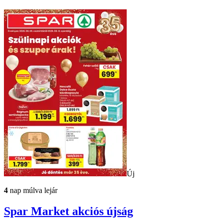
Új
4
nap múlva lejár
Spar Market
akciós újság