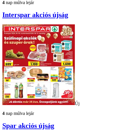
4
nap múlva lejár
Interspar
akciós újság
Új
4
nap múlva lejár
Spar
akciós újság