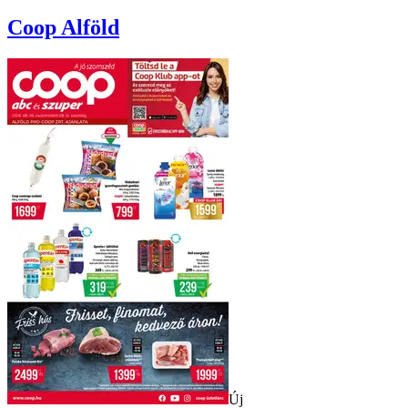
Coop
Alföld
Új