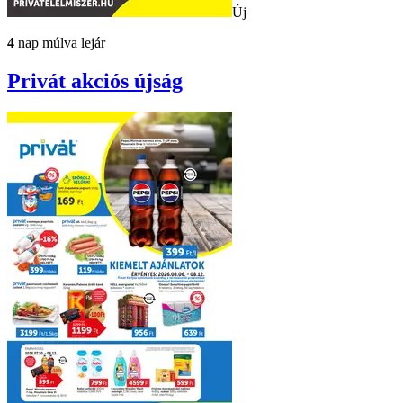
Új
4
nap múlva lejár
Privát
akciós újság