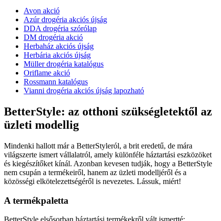
Avon akció
Azúr drogéria akciós újság
DDA drogéria szórólap
DM drogéria akció
Herbaház akciós újság
Herbária akciós újság
Müller drogéria katalógus
Oriflame akció
Rossmann katalógus
Vianni drogéria akciós újság lapozható
BetterStyle: az otthoni szükségletektől az
üzleti modellig
Mindenki hallott már a BetterStyleról, a brit eredetű, de mára
világszerte ismert vállalatról, amely különféle háztartási eszközöket
és kiegészítőket kínál. Azonban kevesen tudják, hogy a BetterStyle
nem csupán a termékeiről, hanem az üzleti modelljéről és a
közösségi elkötelezettségéről is nevezetes. Lássuk, miért!
A termékpaletta
BetterStyle elsősorban háztartási termékekről vált ismertté: