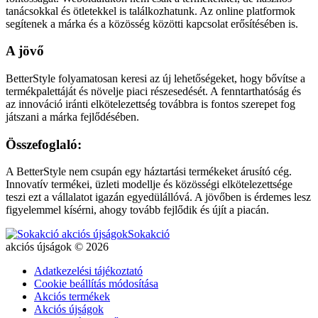
tanácsokkal és ötletekkel is találkozhatunk. Az online platformok
segítenek a márka és a közösség közötti kapcsolat erősítésében is.
A jövő
BetterStyle folyamatosan keresi az új lehetőségeket, hogy bővítse a
termékpalettáját és növelje piaci részesedését. A fenntarthatóság és
az innováció iránti elkötelezettség továbbra is fontos szerepet fog
játszani a márka fejlődésében.
Összefoglaló:
A BetterStyle nem csupán egy háztartási termékeket árusító cég.
Innovatív termékei, üzleti modellje és közösségi elkötelezettsége
teszi ezt a vállalatot igazán egyedülállóvá. A jövőben is érdemes lesz
figyelemmel kísérni, ahogy tovább fejlődik és újít a piacán.
Sokakció
akciós újságok © 2026
Adatkezelési tájékoztató
Cookie beállítás módosítása
Akciós termékek
Akciós újságok