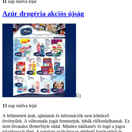
11
nap múlva lejár
Azúr drogéria
akciós újság
Új
15
nap múlva lejár
A feltüntetett árak, ajánlatok és információk nem kötelező
érvényűek. A változtatás jogát fenntartjuk, hibák előfordulhatnak. Ez
nem hivatalos BetterStyle oldal. Minden márkanév és logó a jogos
tulajdonosát illeti. A tartalom nyilvánosan elérhető forrásokból és