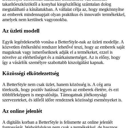
takarítóeszközöktől a konyhai kiegészítőkig számtalan dolog
megtalálható a kínálatukban. A vállalat célja az, hogy megkönnyítse
az emberek mindennapjait olyan praktikus és innovatív termékekkel,
amelyek nem kerülnek vagyonokba.
Az üzleti modell
Egyik legérdekesebb vonása a BetterStyle-nak az üzleti modellje. A
közvetlen értékesítési rendszer lehetővé teszi, hogy az emberek saját
maguknak vagy ismerőseiknek adják el a termékeket, ezzel is
növelve az elérhetőséget és a márkaismertséget. Az is előny, hogy
így a vásárlók személyre szabottabb kiszolgálást kapnak.
Közösségi elkötelezettség
A BetterStyle nem csak üzlet, hanem közösség is. A cég arra
törekszik, hogy pozitív hatással legyen az emberek életére, és ezt
többféleképpen is megvalósítja. Támogatnak jótékonysági
szervezeteket, és időről időre rendeznek közösségi eseményeket is.
Az online jelenlét
A digitális korban a BetterStyle is felismerte az online jelenlét
fontosságát. Weboldalukon nem csak a termékekkel, de hasznos