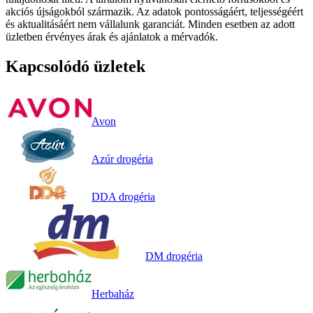
akciós újságokból származik. Az adatok pontosságáért, teljességéért
és aktualitásáért nem vállalunk garanciát. Minden esetben az adott
üzletben érvényes árak és ajánlatok a mérvadók.
Kapcsolódó üzletek
Avon
Azúr drogéria
DDA drogéria
DM drogéria
Herbaház