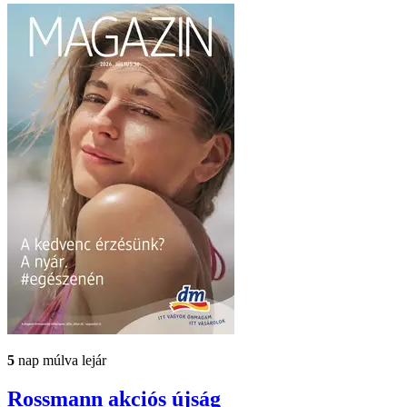
5
nap múlva lejár
Rossmann
akciós újság