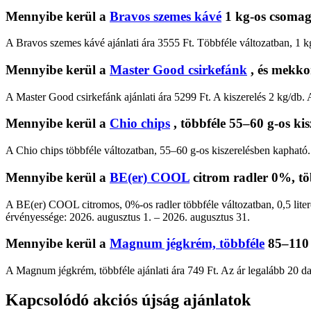
Mennyibe kerül a
Bravos szemes kávé
1 kg-os csomag
A Bravos szemes kávé ajánlati ára 3555 Ft. Többféle változatban, 1 
Mennyibe kerül a
Master Good csirkefánk
, és mekko
A Master Good csirkefánk ajánlati ára 5299 Ft. A kiszerelés 2 kg/db.
Mennyibe kerül a
Chio chips
, többféle 55–60 g-os ki
A Chio chips többféle változatban, 55–60 g-os kiszerelésben kapható. 
Mennyibe kerül a
BE(er) COOL
citrom radler 0%, töb
A BE(er) COOL citromos, 0%-os radler többféle változatban, 0,5 litere
érvényessége: 2026. augusztus 1. – 2026. augusztus 31.
Mennyibe kerül a
Magnum jégkrém, többféle
85–110 
A Magnum jégkrém, többféle ajánlati ára 749 Ft. Az ár legalább 20 da
Kapcsolódó akciós újság ajánlatok