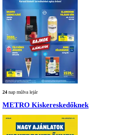
24
nap múlva lejár
METRO
Kiskereskedőknek