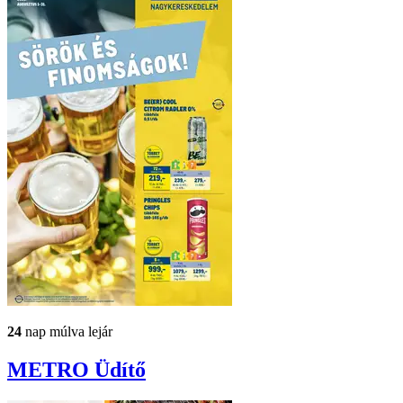
24
nap múlva lejár
METRO
Üdítő