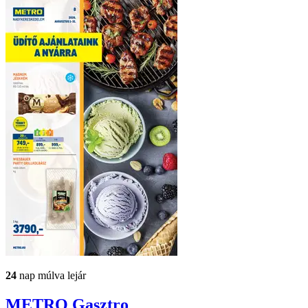
24
nap múlva lejár
METRO
Gasztro