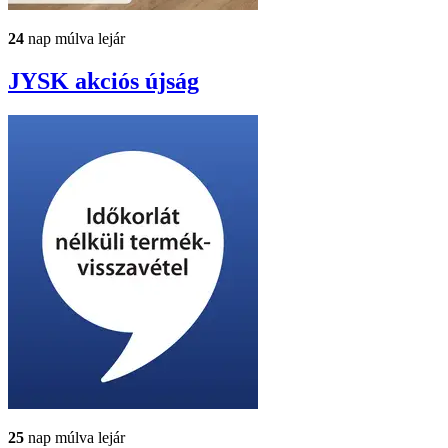
24
nap múlva lejár
JYSK
akciós újság
25
nap múlva lejár