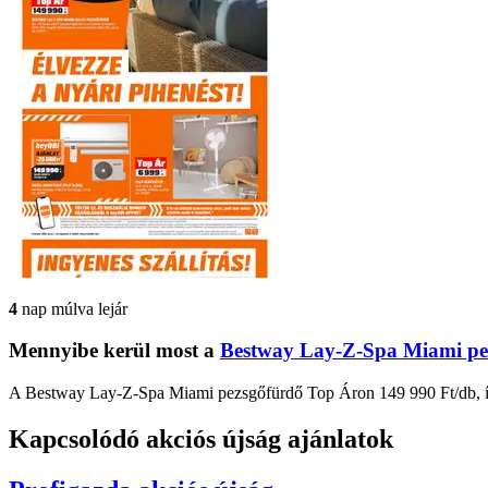
4
nap múlva lejár
Mennyibe kerül most a
Bestway Lay-Z-Spa Miami pe
A Bestway Lay-Z-Spa Miami pezsgőfürdő Top Áron 149 990 Ft/db, így 
Kapcsolódó akciós újság ajánlatok