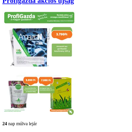
Profigazda
akciós újság
24
nap múlva lejár