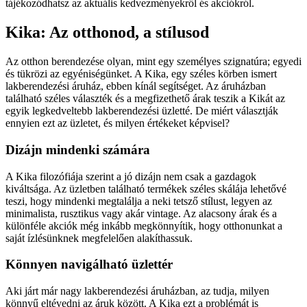
tájékozódhatsz az aktuális kedvezményekről és akciókról.
Kika: Az otthonod, a stílusod
Az otthon berendezése olyan, mint egy személyes szignatúra; egyedi
és tükrözi az egyéniségünket. A Kika, egy széles körben ismert
lakberendezési áruház, ebben kínál segítséget. Az áruházban
található széles választék és a megfizethető árak teszik a Kikát az
egyik legkedveltebb lakberendezési üzletté. De miért választják
ennyien ezt az üzletet, és milyen értékeket képvisel?
Dizájn mindenki számára
A Kika filozófiája szerint a jó dizájn nem csak a gazdagok
kiváltsága. Az üzletben található termékek széles skálája lehetővé
teszi, hogy mindenki megtalálja a neki tetsző stílust, legyen az
minimalista, rusztikus vagy akár vintage. Az alacsony árak és a
különféle akciók még inkább megkönnyítik, hogy otthonunkat a
saját ízlésünknek megfelelően alakíthassuk.
Könnyen navigálható üzlettér
Aki járt már nagy lakberendezési áruházban, az tudja, milyen
könnyű eltévedni az áruk között. A Kika ezt a problémát is