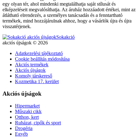
egy olyan tér, ahol mindenki megtalálhatja saját stílusát és
elképzeléseit megvalósíthatja. Az áruház hozzáadott értékei, mint az
átlátható elrendezés, a személyes tanácsadás és a fenntartható
termékek, mind hozzájárulnak ahhoz, hogy a vásárlók újra és újra
visszatérjenek.
Sokakció
akciós újságok © 2026
Adatkezelési tájékoztató
Cookie beállítás módosítása
Akciós termékek
Akciós újságok
Komoly társkereső
Kozmetika 17. kerület
Akciós újságok
Hipermarket
Műszaki cikk
Otthon, kert
Ruházat, cipők és sport
Drogéria
Egyéb