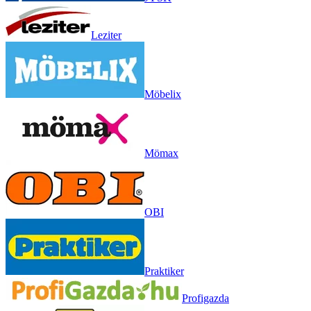
Leziter
Möbelix
Mömax
OBI
Praktiker
Profigazda