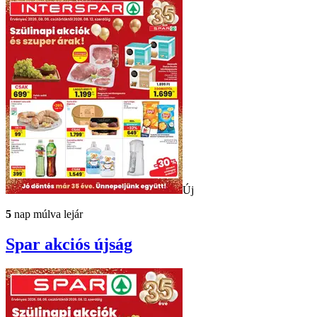
Új
5
nap múlva lejár
Spar
akciós újság