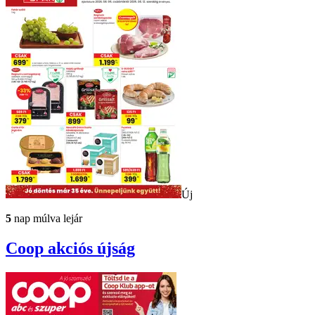
Új
5
nap múlva lejár
Coop
akciós újság