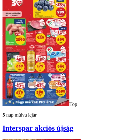
Top
5
nap múlva lejár
Interspar
akciós újság