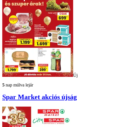
Új
5
nap múlva lejár
Spar Market
akciós újság