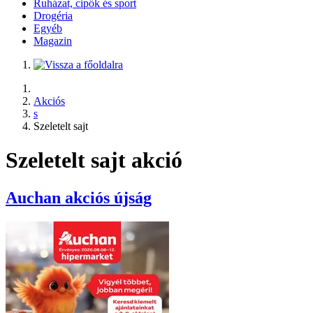
Ruházat, cipők és sport
Drogéria
Egyéb
Magazin
Akciós
s
Szeletelt sajt
Szeletelt sajt akció
Auchan
akciós újság