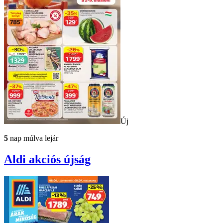
Új
5
nap múlva lejár
Aldi
akciós újság