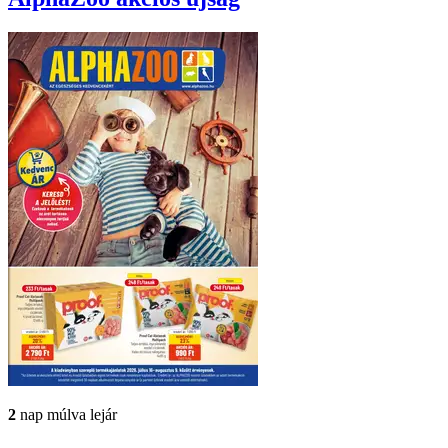
2
nap múlva lejár