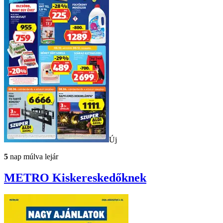
Új
5
nap múlva lejár
METRO
Kiskereskedőknek