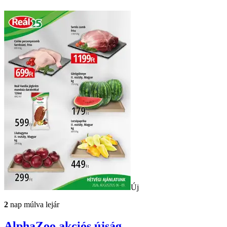
Új
2
nap múlva lejár
AlphaZoo
akciós újság