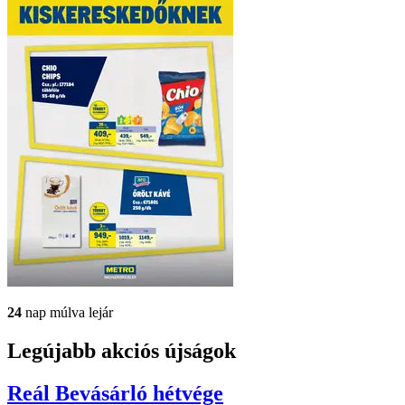
24
nap múlva lejár
Legújabb akciós újságok
Reál
Bevásárló hétvége