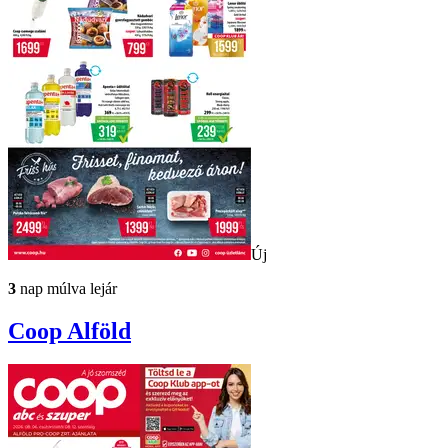
Új
3
nap múlva lejár
Coop
Alföld