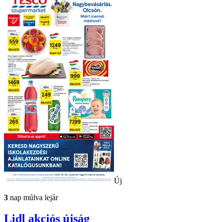
Új
3
nap múlva lejár
Lidl
akciós újság