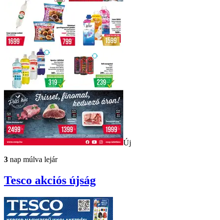
Új
3
nap múlva lejár
Tesco
akciós újság