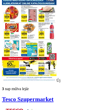
Új
3
nap múlva lejár
Tesco
Szupermarket