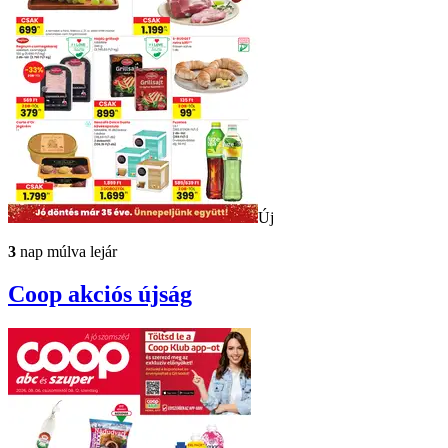
Új
3
nap múlva lejár
Coop
akciós újság