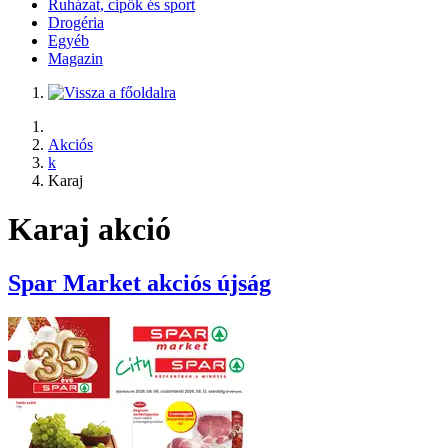
Ruházat, cipők és sport
Drogéria
Egyéb
Magazin
Akciós
k
Karaj
Karaj akció
Spar Market
akciós újság