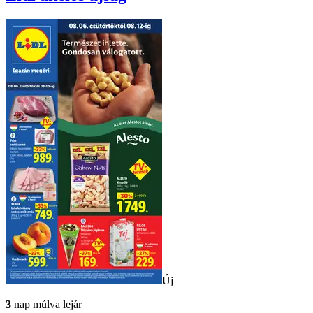
Új
3
nap múlva lejár