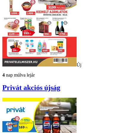
Új
4
nap múlva lejár
Privát
akciós újság