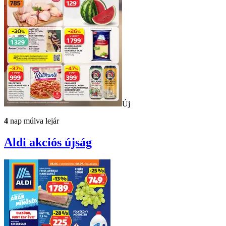
Új
4
nap múlva lejár
Aldi
akciós újság