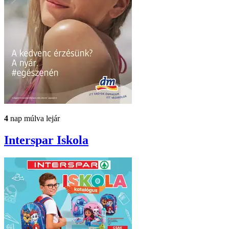
4
nap múlva lejár
Interspar
Iskola