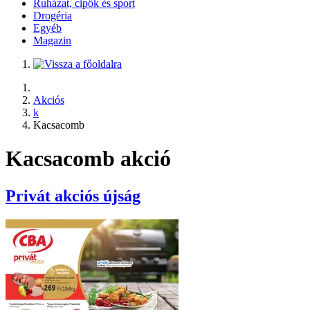
Ruházat, cipők és sport
Drogéria
Egyéb
Magazin
Akciós
k
Kacsacomb
Kacsacomb akció
Privát
akciós újság