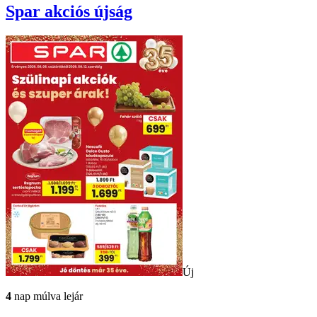
Spar
akciós újság
Új
4
nap múlva lejár