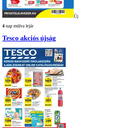
Új
4
nap múlva lejár
Tesco
akciós újság