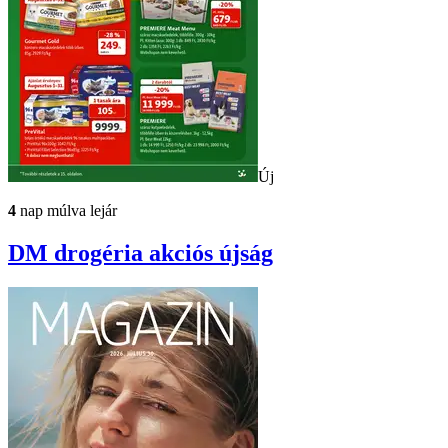
Új
4
nap múlva lejár
DM drogéria
akciós újság