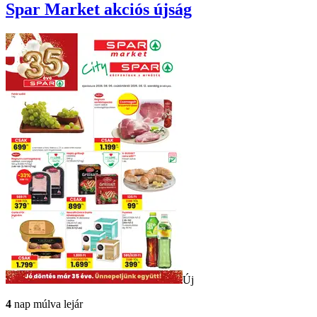
Spar Market
akciós újság
Új
4
nap múlva lejár