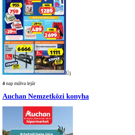
Új
4
nap múlva lejár
Auchan
Nemzetközi konyha