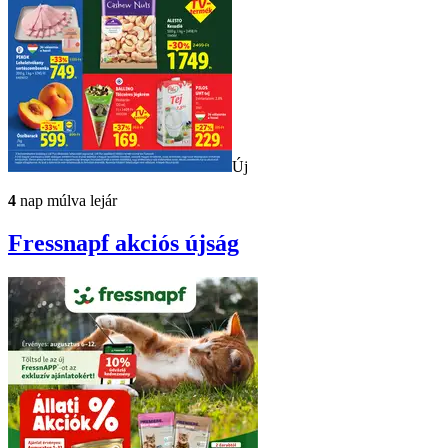
Új
4
nap múlva lejár
Fressnapf
akciós újság