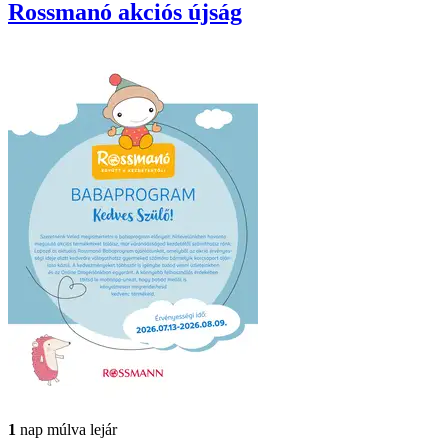
Rossmanó
akciós újság
1
nap múlva lejár