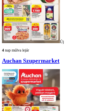
Új
4
nap múlva lejár
Auchan
Szupermarket