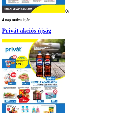
Új
4
nap múlva lejár
Privát
akciós újság