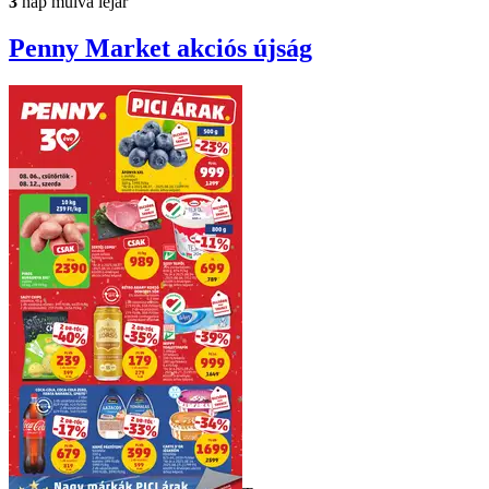
3
nap múlva lejár
Penny Market
akciós újság