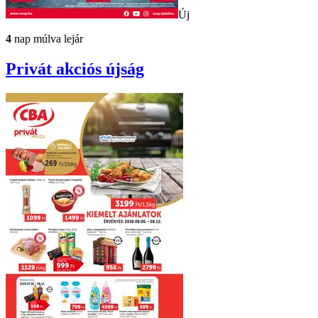
Új
4
nap múlva lejár
Privát
akciós újság