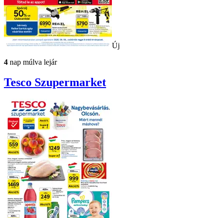
Új
4
nap múlva lejár
Tesco
Szupermarket