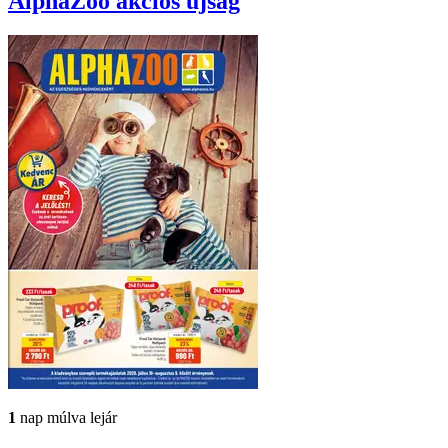
AlphaZoo
akciós újság
1
nap múlva lejár