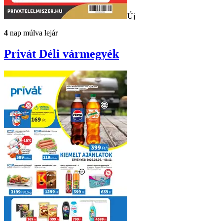
Új
4
nap múlva lejár
Privát
Déli vármegyék