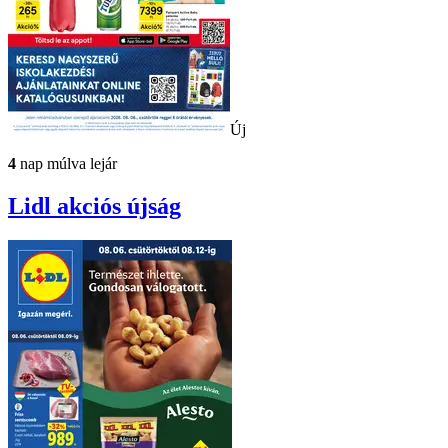
Új
4
nap múlva lejár
Lidl
akciós újság