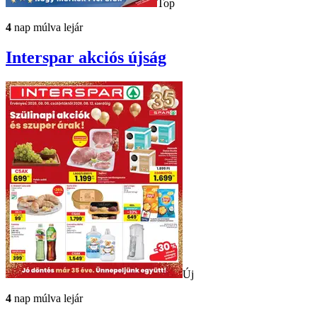
Top
4
nap múlva lejár
Interspar
akciós újság
Új
4
nap múlva lejár