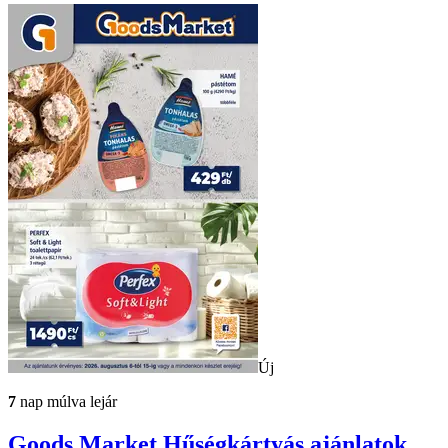
Új
7
nap múlva lejár
Goods Market
Hűségkártyás ajánlatok