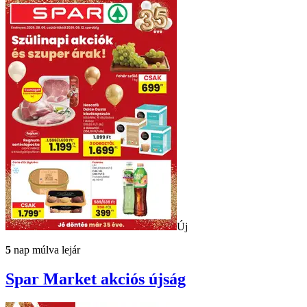
Új
5
nap múlva lejár
Spar Market
akciós újság