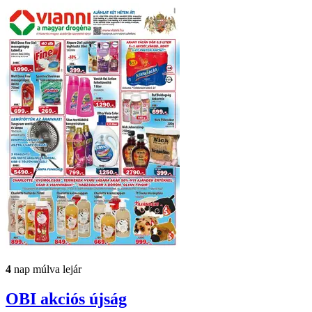
4
nap múlva lejár
OBI
akciós újság