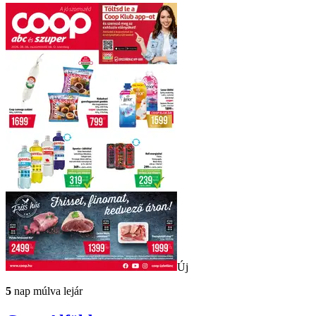
Új
5
nap múlva lejár