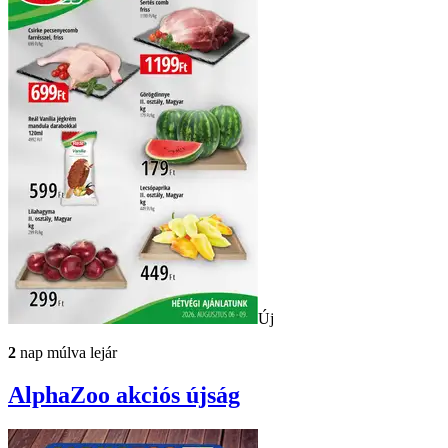
Új
2
nap múlva lejár
AlphaZoo
akciós újság