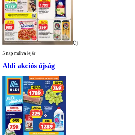
Új
5
nap múlva lejár
Aldi
akciós újság