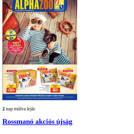
2
nap múlva lejár
Rossmanó
akciós újság