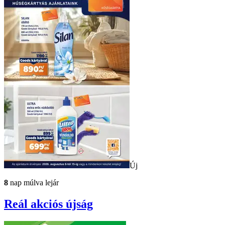
Új
8
nap múlva lejár
Reál
akciós újság