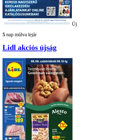
Új
5
nap múlva lejár
Lidl
akciós újság