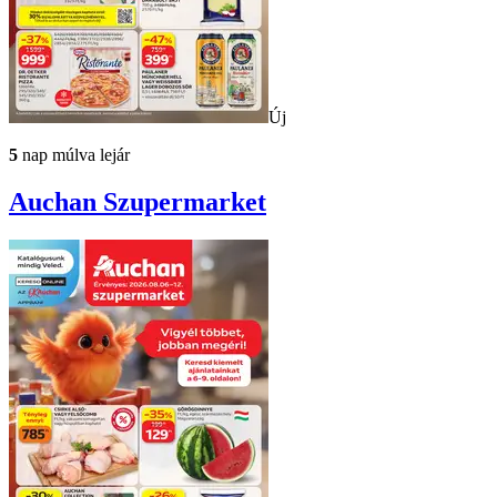
Új
5
nap múlva lejár
Auchan
Szupermarket