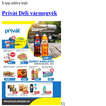
5
nap múlva lejár
Privát
Déli vármegyék
Új