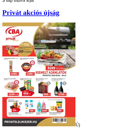
5
nap múlva lejár
Privát
akciós újság
Új