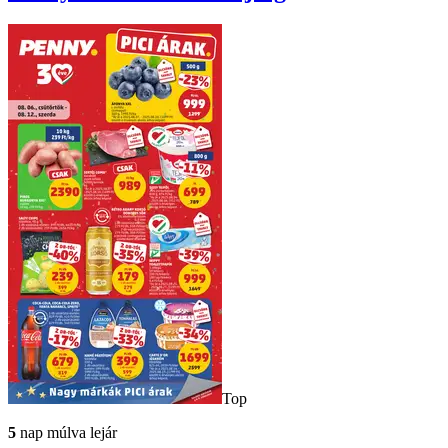
Top
5
nap múlva lejár