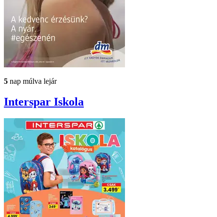
5
nap múlva lejár
Interspar
Iskola