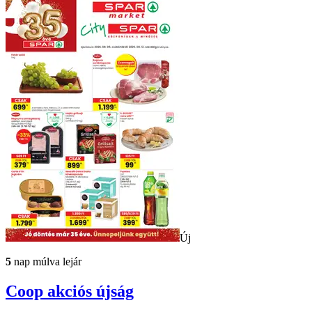
Új
5
nap múlva lejár
Coop
akciós újság