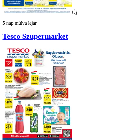
Új
5
nap múlva lejár
Tesco
Szupermarket