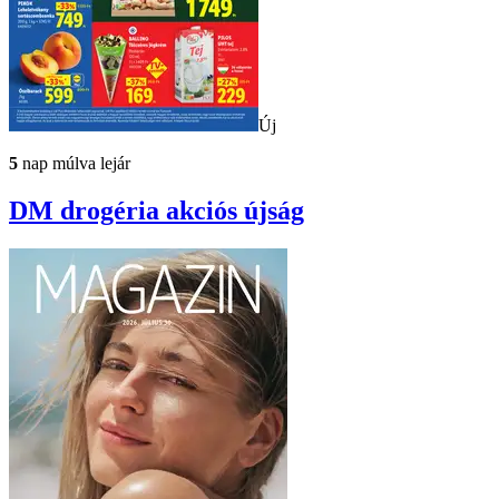
Új
5
nap múlva lejár
DM drogéria
akciós újság