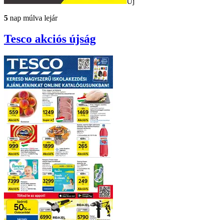
Új
5
nap múlva lejár
Tesco
akciós újság