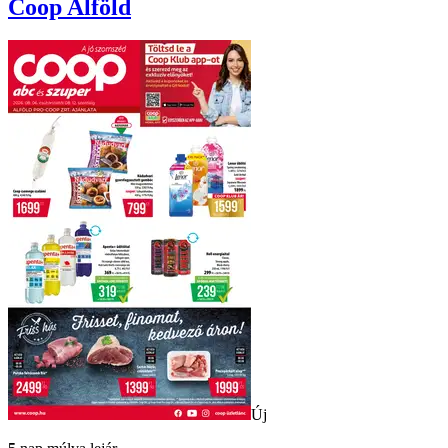
Coop
Alföld
Új