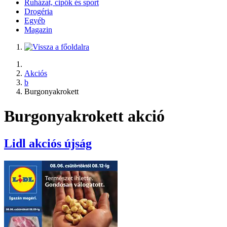
Ruházat, cipők és sport
Drogéria
Egyéb
Magazin
Akciós
b
Burgonyakrokett
Burgonyakrokett akció
Lidl
akciós újság