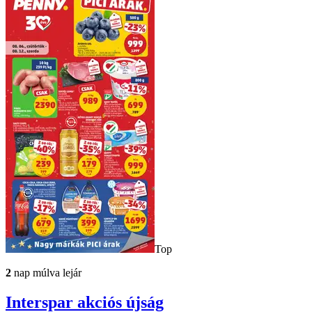
Top
2
nap múlva lejár
Interspar
akciós újság