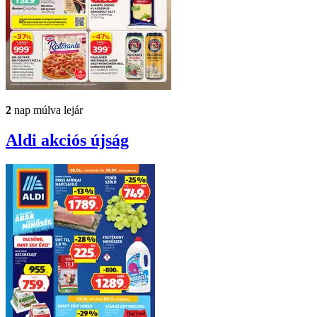
2
nap múlva lejár
Aldi
akciós újság