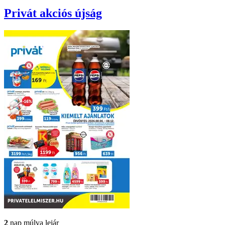
Privát
akciós újság
2
nap múlva lejár