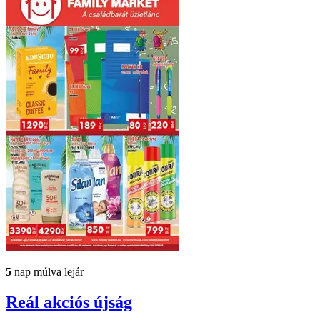
5
nap múlva lejár
Reál
akciós újság