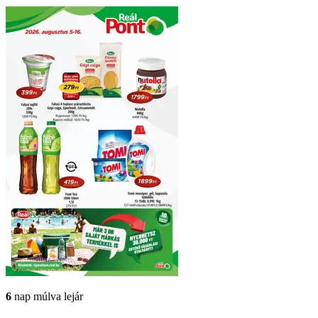
6
nap múlva lejár