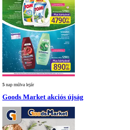
5
nap múlva lejár
Goods Market
akciós újság