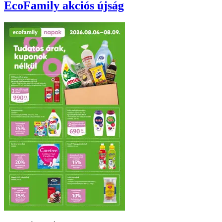
EcoFamily
akciós újság