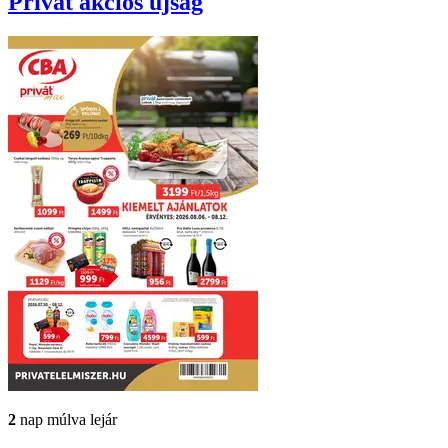
Privát
akciós újság
2
nap múlva lejár