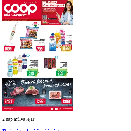
2
nap múlva lejár