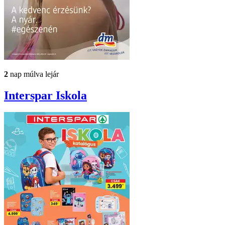
2
nap múlva lejár
Interspar
Iskola