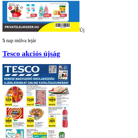
Új
5
nap múlva lejár
Tesco
akciós újság