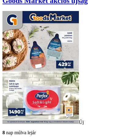
Goods Market
akciós újság
Új
8
nap múlva lejár