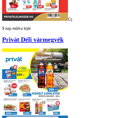
Új
5
nap múlva lejár
Privát
Déli vármegyék