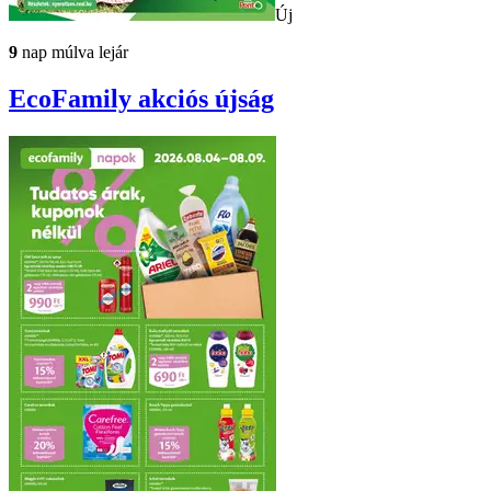
Új
9
nap múlva lejár
EcoFamily
akciós újság