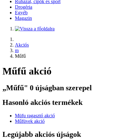
Ruházat, cipők és sport
Drogéria
Egyéb
Magazin
Akciós
m
Műfű
Műfű akció
„Műfű" 0 újságban szerepel
Hasonló akciós termékek
Müfu ragasztó akció
Műfüvek akció
Legújabb akciós újságok