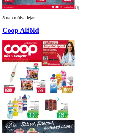
Új
5
nap múlva lejár
Coop
Alföld