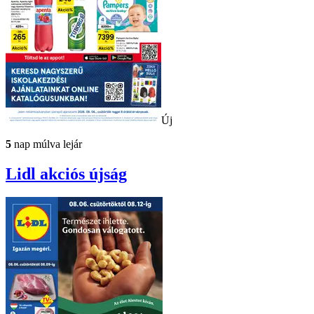
Új
5
nap múlva lejár
Lidl
akciós újság