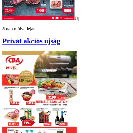
Új
5
nap múlva lejár
Privát
akciós újság