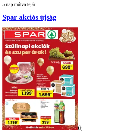
5
nap múlva lejár
Spar
akciós újság
Új