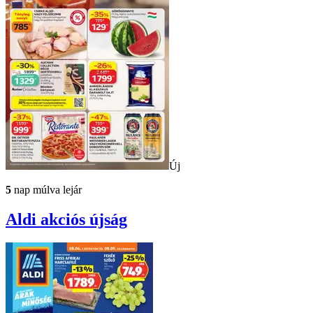
Új
5
nap múlva lejár
Aldi
akciós újság