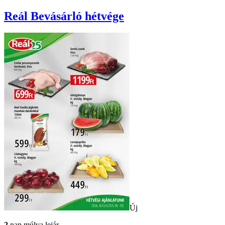
Reál
Bevásárló hétvége
Új
2
nap múlva lejár