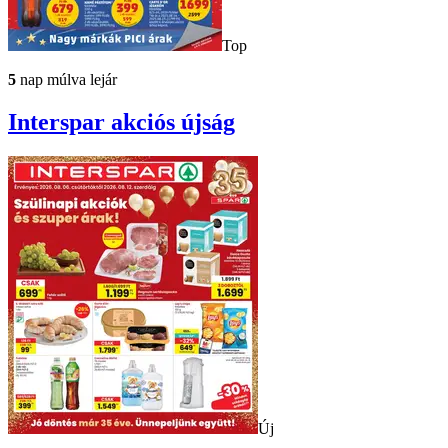
Top
5
nap múlva lejár
Interspar
akciós újság
Új