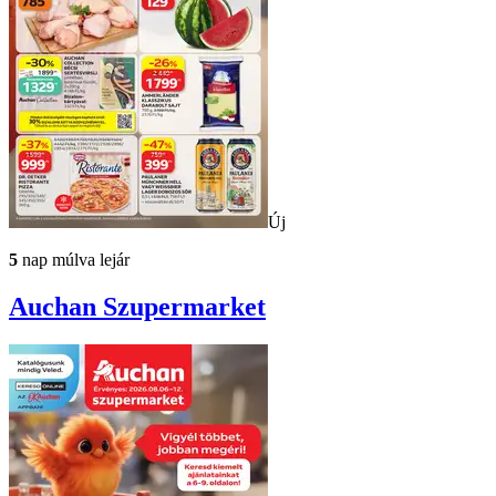
Új
5
nap múlva lejár
Auchan
Szupermarket