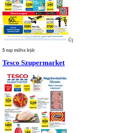
Új
5
nap múlva lejár
Tesco
Szupermarket