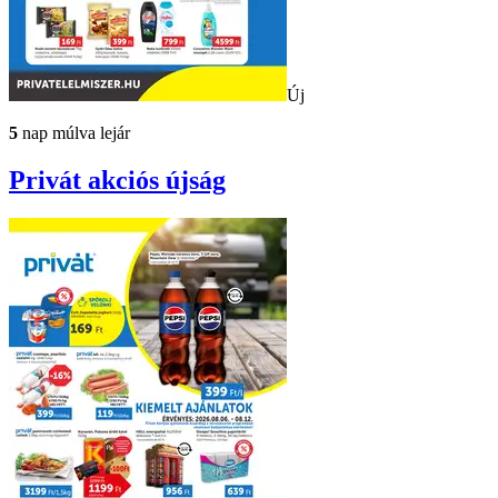
Új
5
nap múlva lejár
Privát
akciós újság