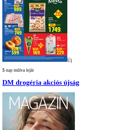
Új
5
nap múlva lejár
DM drogéria
akciós újság