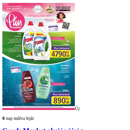
Új
8
nap múlva lejár