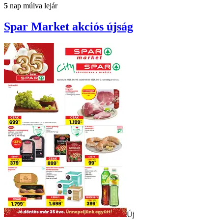
5
nap múlva lejár
Spar Market
akciós újság
Új