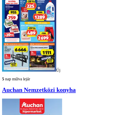
Új
5
nap múlva lejár
Auchan
Nemzetközi konyha