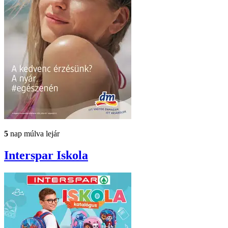
5
nap múlva lejár
Interspar
Iskola