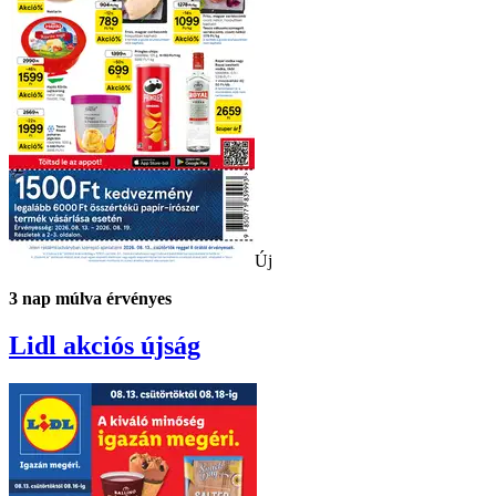
Új
3
nap múlva érvényes
Lidl
akciós újság