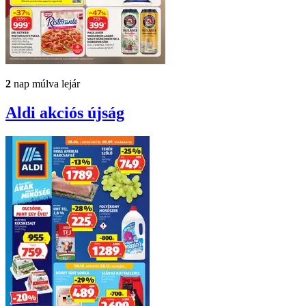
2
nap múlva lejár
Aldi
akciós újság