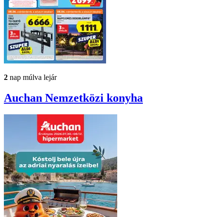
2
nap múlva lejár
Auchan
Nemzetközi konyha