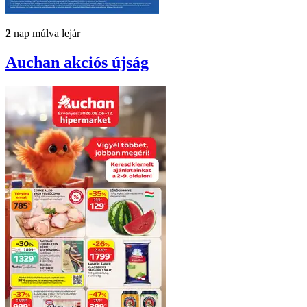
2
nap múlva lejár
Auchan
akciós újság