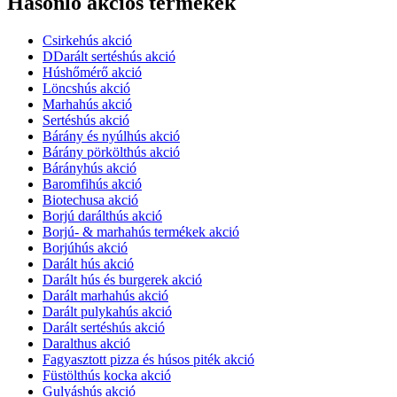
Hasonló akciós termékek
Csirkehús akció
DDarált sertéshús akció
Húshőmérő akció
Löncshús akció
Marhahús akció
Sertéshús akció
Bárány és nyúlhús akció
Bárány pörkölthús akció
Bárányhús akció
Baromfihús akció
Biotechusa akció
Borjú darálthús akció
Borjú- & marhahús termékek akció
Borjúhús akció
Darált hús akció
Darált hús és burgerek akció
Darált marhahús akció
Darált pulykahús akció
Darált sertéshús akció
Daralthus akció
Fagyasztott pizza és húsos piték akció
Füstölthús kocka akció
Gulyáshús akció