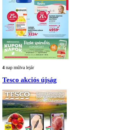
4
nap múlva lejár
Tesco
akciós újság