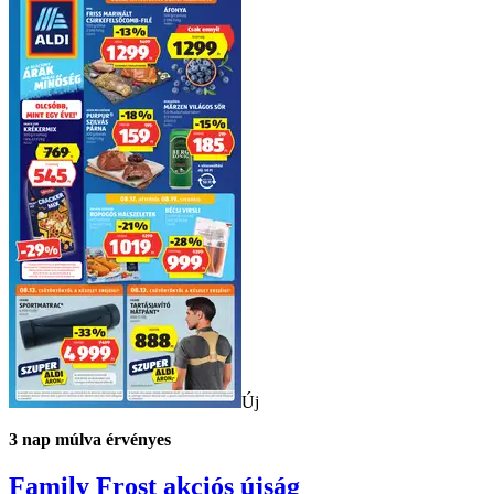
Új
3
nap múlva érvényes
Family Frost
akciós újság