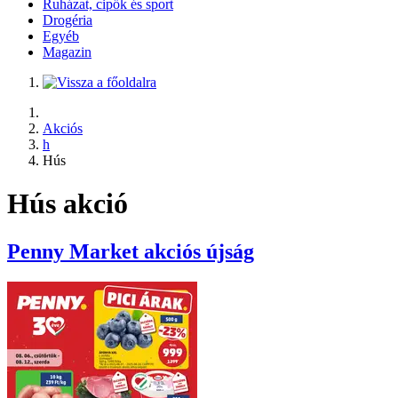
Ruházat, cipők és sport
Drogéria
Egyéb
Magazin
Akciós
h
Hús
Hús akció
Penny Market
akciós újság