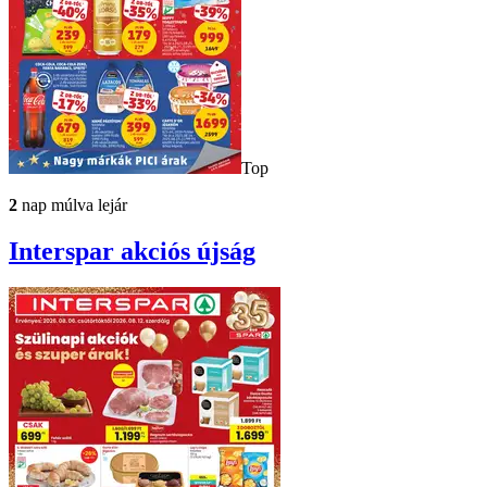
Top
2
nap múlva lejár
Interspar
akciós újság