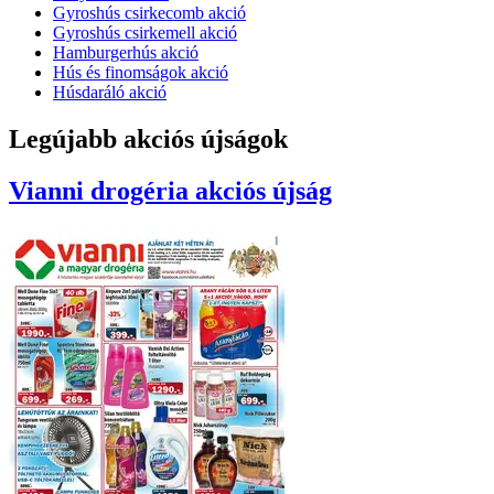
Gyroshús csirkecomb akció
Gyroshús csirkemell akció
Hamburgerhús akció
Hús és finomságok akció
Húsdaráló akció
Legújabb akciós újságok
Vianni drogéria
akciós újság