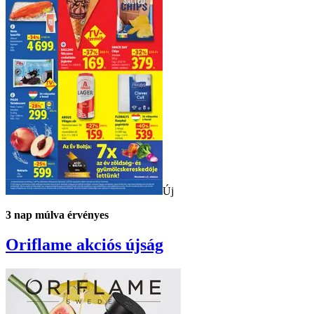
Új
3
nap múlva érvényes
Oriflame
akciós újság