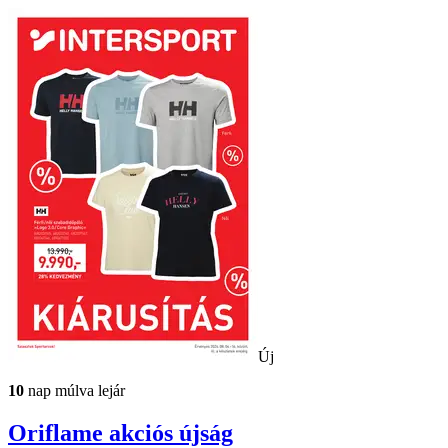
Új
10
nap múlva lejár
Oriflame
akciós újság