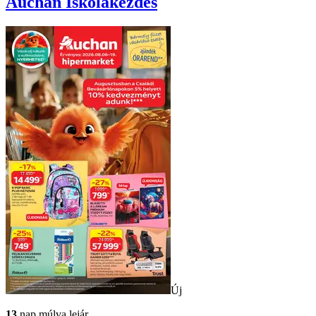
Auchan
Iskolakezdés
Új
13
nap múlva lejár