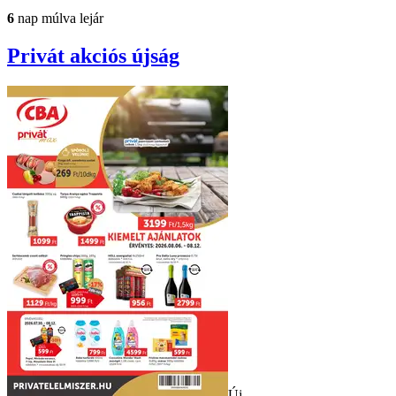
6
nap múlva lejár
Privát
akciós újság
Új