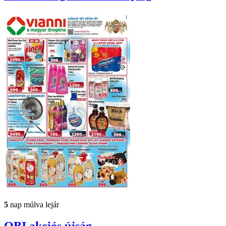
5
nap múlva lejár
OBI
akciós újság