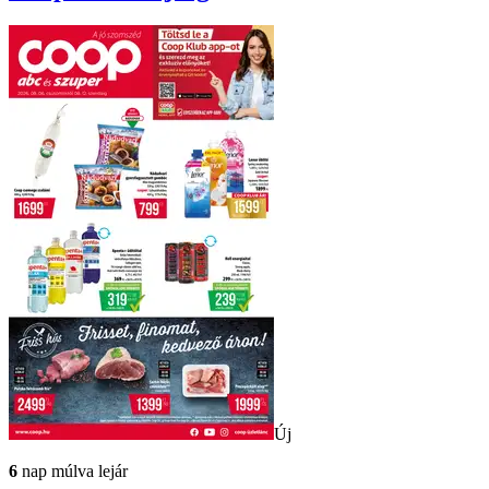
Új
6
nap múlva lejár