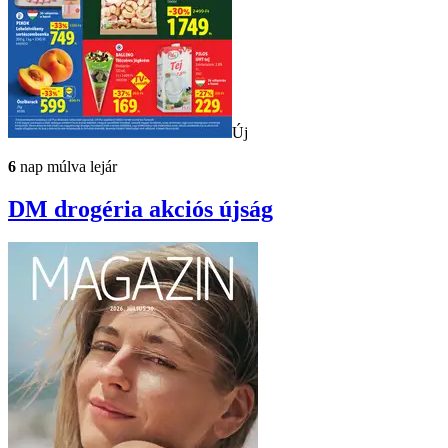
Új
6
nap múlva lejár
DM drogéria
akciós újság