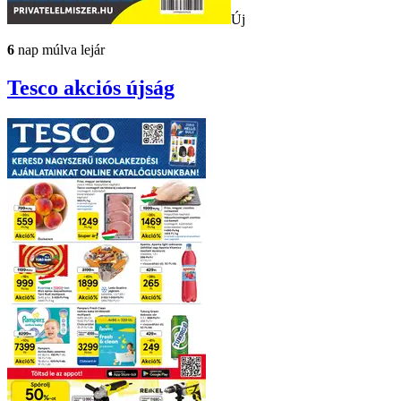
Új
6
nap múlva lejár
Tesco
akciós újság