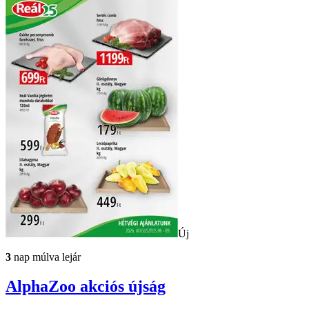
Új
3
nap múlva lejár
AlphaZoo
akciós újság