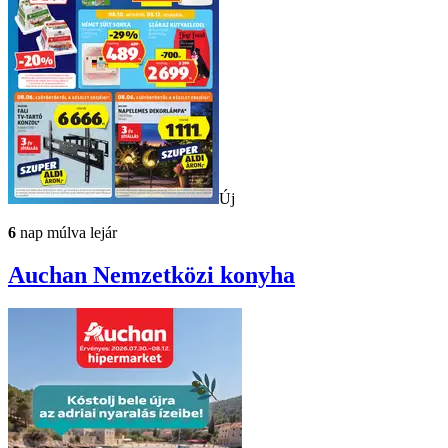
Új
6
nap múlva lejár
Auchan
Nemzetközi konyha