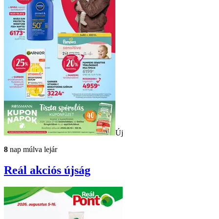
Új
8
nap múlva lejár
Reál
akciós újság