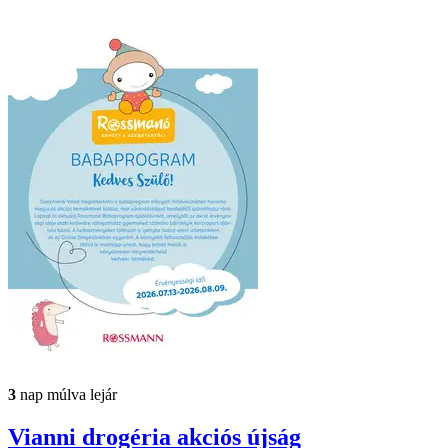
3
nap múlva lejár
Vianni drogéria
akciós újság