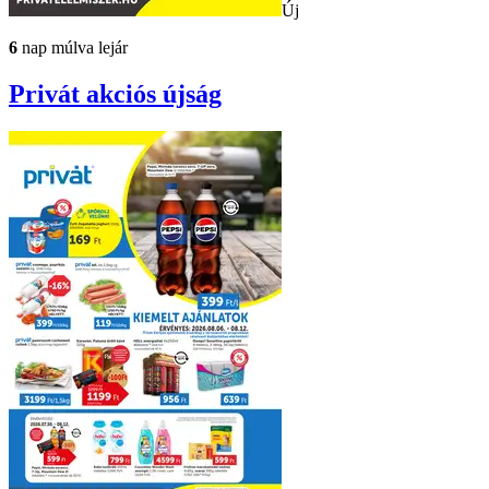
Új
6
nap múlva lejár
Privát
akciós újság