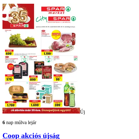
Új
6
nap múlva lejár
Coop
akciós újság