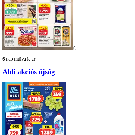
Új
6
nap múlva lejár
Aldi
akciós újság