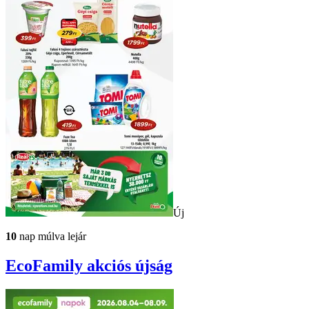
Új
10
nap múlva lejár
EcoFamily
akciós újság