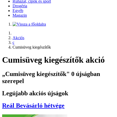
Ruházat, cipők és sport
Drogéria
Egyéb
Magazin
Akciós
c
Cumisüveg kiegészítők
Cumisüveg kiegészítők akció
„Cumisüveg kiegészítők" 0 újságban
szerepel
Legújabb akciós újságok
Reál
Bevásárló hétvége