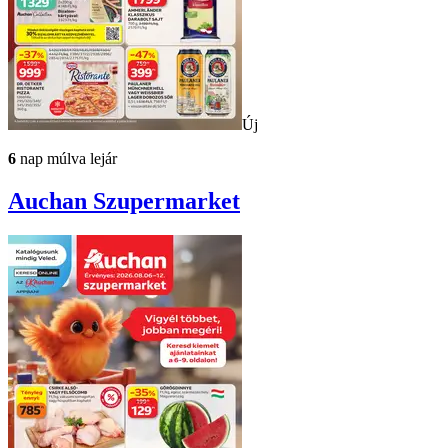
Új
6
nap múlva lejár
Auchan
Szupermarket