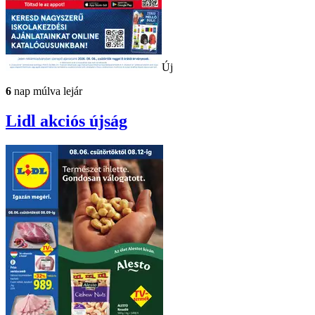
Új
6
nap múlva lejár
Lidl
akciós újság