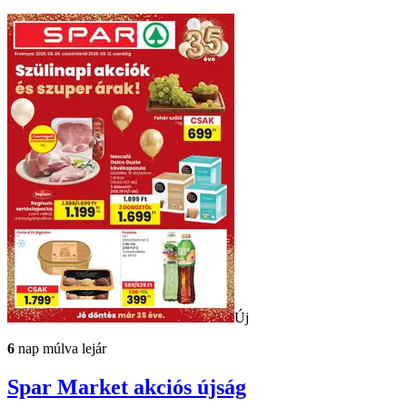
Új
6
nap múlva lejár
Spar Market
akciós újság