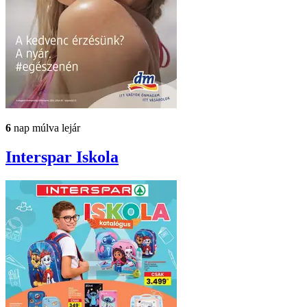
6
nap múlva lejár
Interspar
Iskola