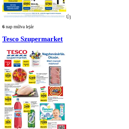
Új
6
nap múlva lejár
Tesco
Szupermarket