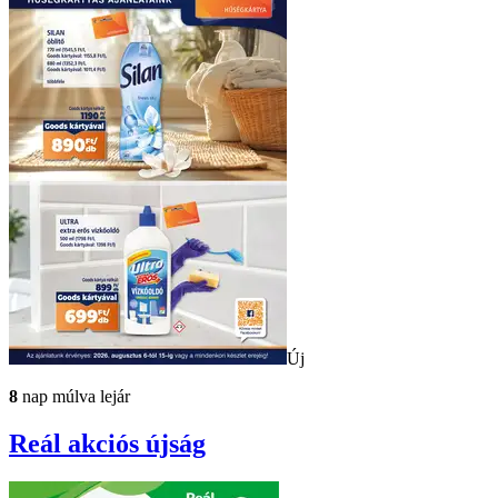
Új
8
nap múlva lejár
Reál
akciós újság