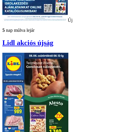
Új
5
nap múlva lejár
Lidl
akciós újság