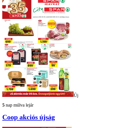
Új
5
nap múlva lejár
Coop
akciós újság