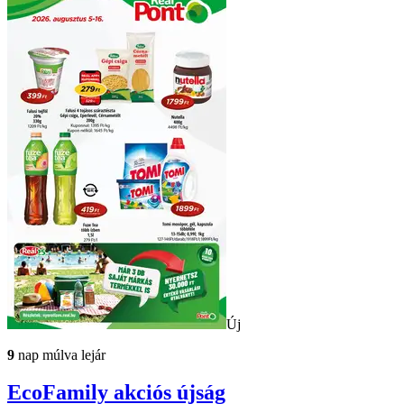
Új
9
nap múlva lejár
EcoFamily
akciós újság