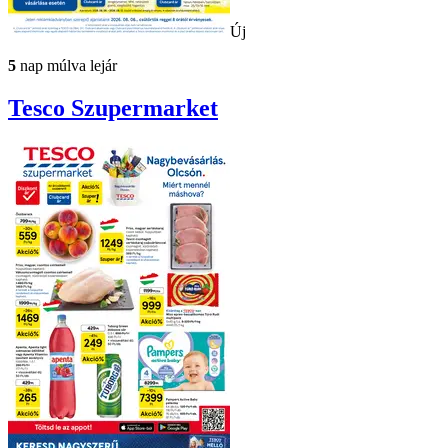
Új
5
nap múlva lejár
Tesco
Szupermarket