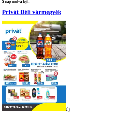
5
nap múlva lejár
Privát
Déli vármegyék
Új