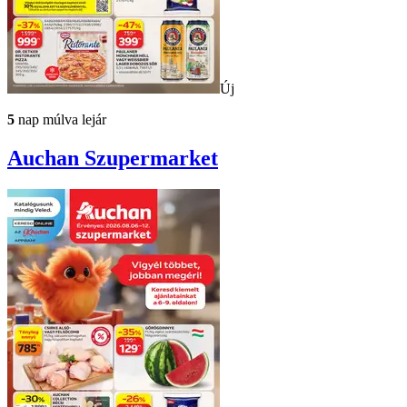
Új
5
nap múlva lejár
Auchan
Szupermarket