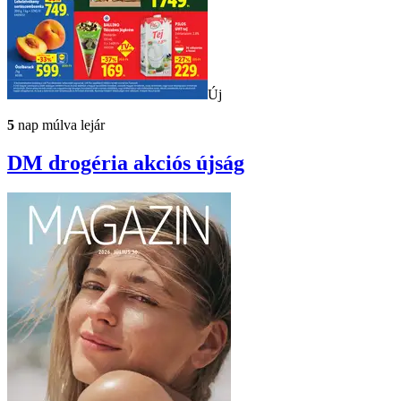
Új
5
nap múlva lejár
DM drogéria
akciós újság