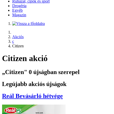
Ruházat, cipők és sport
Drogéria
Egyéb
Magazin
Akciós
c
Citizen
Citizen akció
„Citizen" 0 újságban szerepel
Legújabb akciós újságok
Reál
Bevásárló hétvége