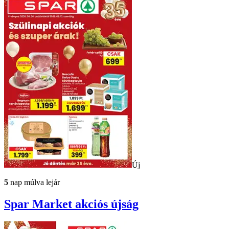
Új
5
nap múlva lejár
Spar Market
akciós újság