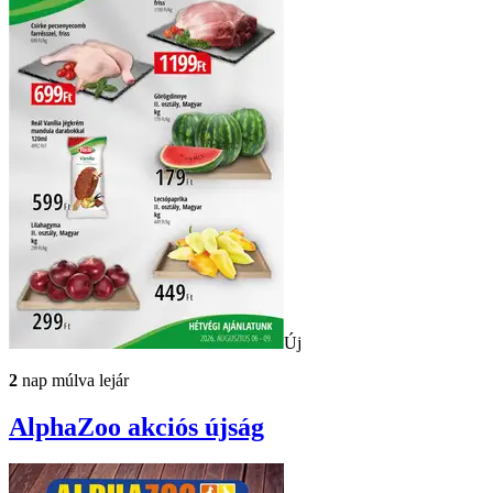
Új
2
nap múlva lejár
AlphaZoo
akciós újság