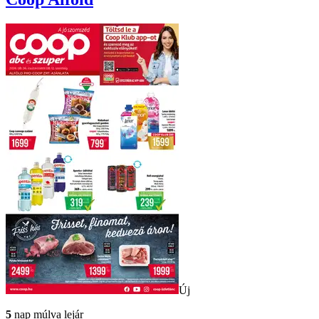
Új
5
nap múlva lejár