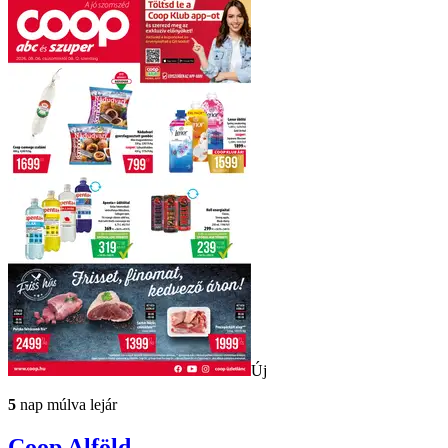
Új
5
nap múlva lejár
Coop
Alföld