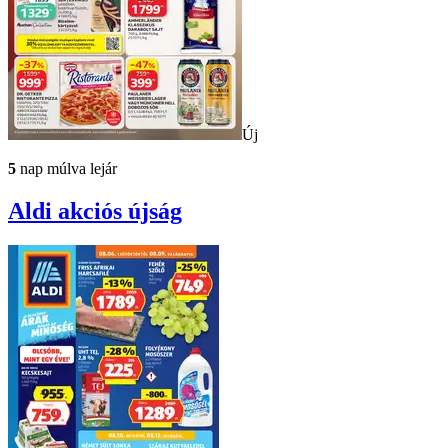
Új
5
nap múlva lejár
Aldi
akciós újság