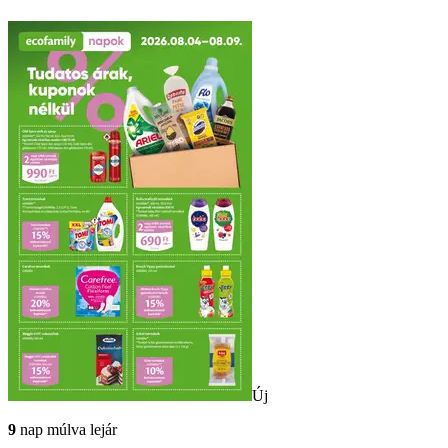
Új
9
nap múlva lejár