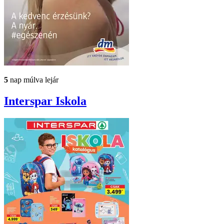
5
nap múlva lejár
Interspar
Iskola