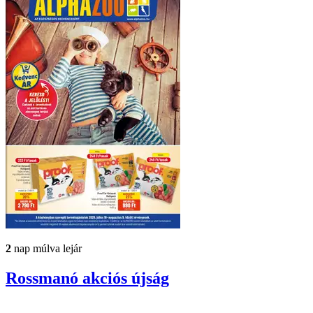
2
nap múlva lejár
Rossmanó
akciós újság