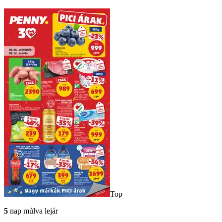
Top
5
nap múlva lejár