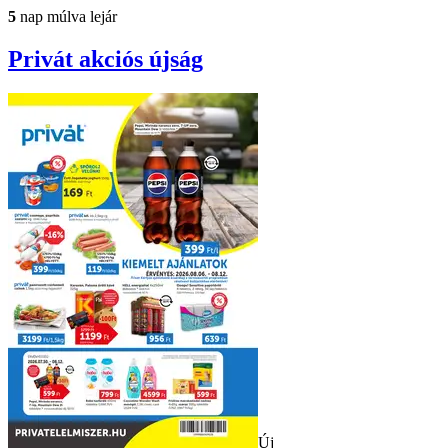
5
nap múlva lejár
Privát
akciós újság
Új