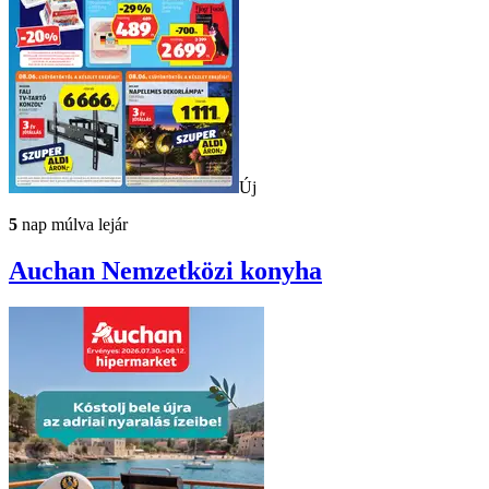
Új
5
nap múlva lejár
Auchan
Nemzetközi konyha