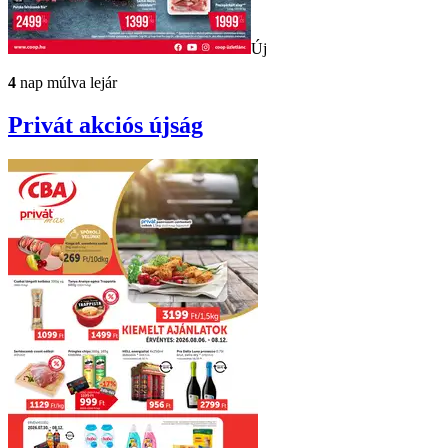
Új
4
nap múlva lejár
Privát
akciós újság