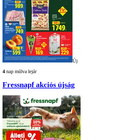
Új
4
nap múlva lejár
Fressnapf
akciós újság