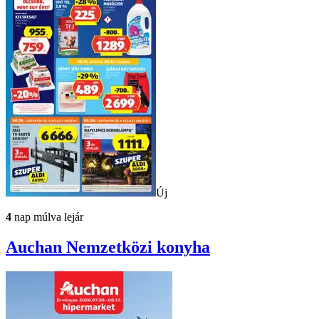
Új
4
nap múlva lejár
Auchan
Nemzetközi konyha