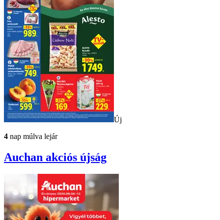
Új
4
nap múlva lejár
Auchan
akciós újság