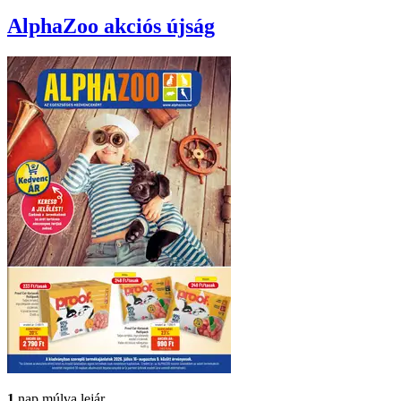
AlphaZoo
akciós újság
1
nap múlva lejár