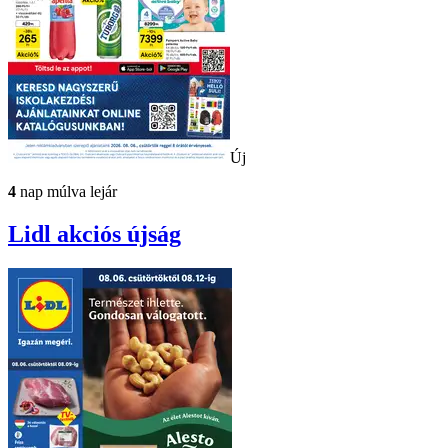
Új
4
nap múlva lejár
Lidl
akciós újság