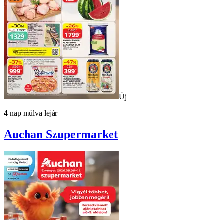
Új
4
nap múlva lejár
Auchan
Szupermarket