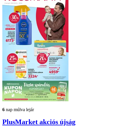
6
nap múlva lejár
PlusMarket
akciós újság