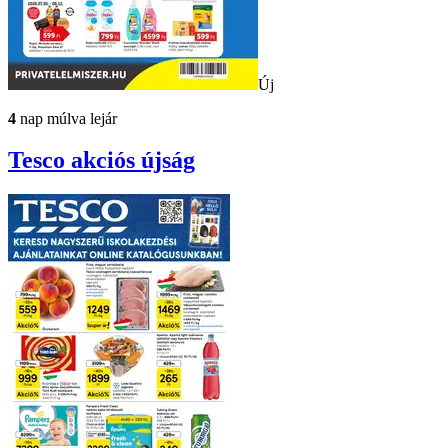
Új
4
nap múlva lejár
Tesco
akciós újság