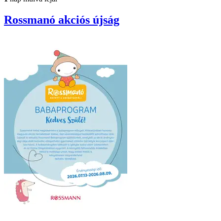
Rossmanó
akciós újság