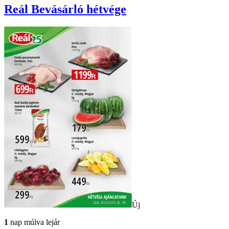
Reál
Bevásárló hétvége
Új
1
nap múlva lejár