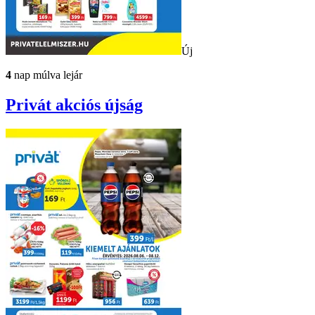
Új
4
nap múlva lejár
Privát
akciós újság