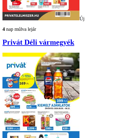
Új
4
nap múlva lejár
Privát
Déli vármegyék