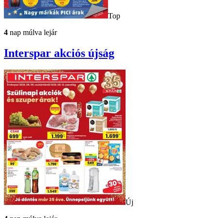
Top
4
nap múlva lejár
Interspar
akciós újság
Új