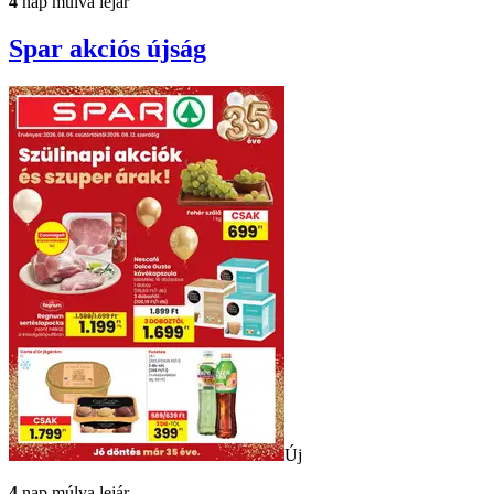
4
nap múlva lejár
Spar
akciós újság
Új
4
nap múlva lejár