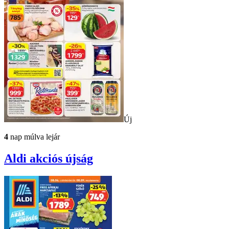
Új
4
nap múlva lejár
Aldi
akciós újság