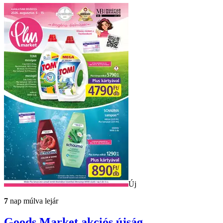
Új
7
nap múlva lejár
Goods Market
akciós újság