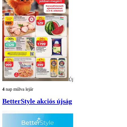
Új
4
nap múlva lejár
BetterStyle
akciós újság