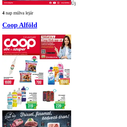
Új
4
nap múlva lejár
Coop
Alföld