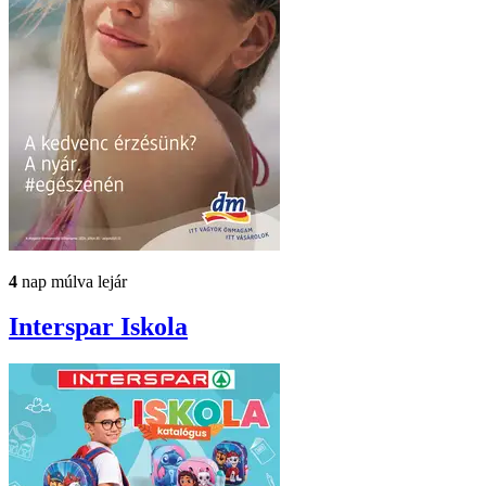
4
nap múlva lejár
Interspar
Iskola