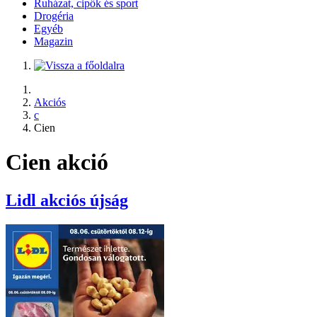
Ruházat, cipők és sport
Drogéria
Egyéb
Magazin
Akciós
c
Cien
Cien akció
Lidl
akciós újság