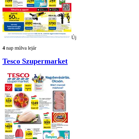
Új
4
nap múlva lejár
Tesco
Szupermarket