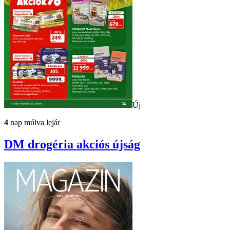
Új
4
nap múlva lejár
DM drogéria
akciós újság