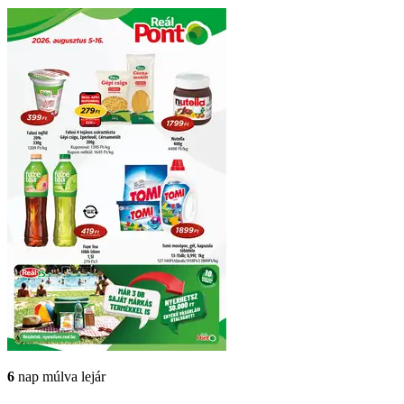
6
nap múlva lejár