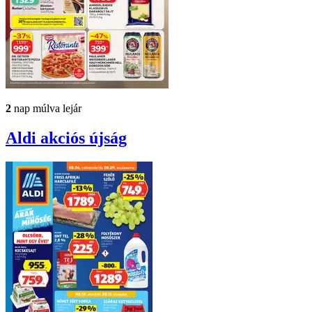
2
nap múlva lejár
Aldi
akciós újság