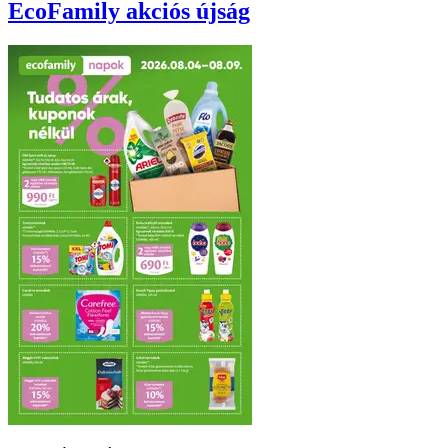
EcoFamily
akciós újság