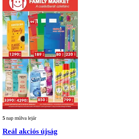
5
nap múlva lejár
Reál
akciós újság