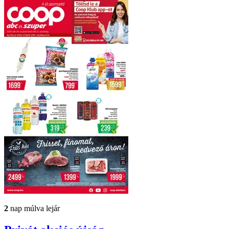
2
nap múlva lejár