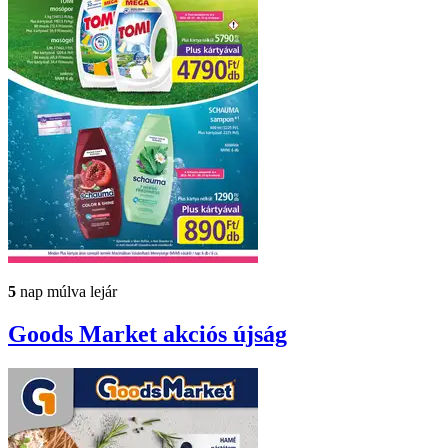
5
nap múlva lejár
Goods Market
akciós újság