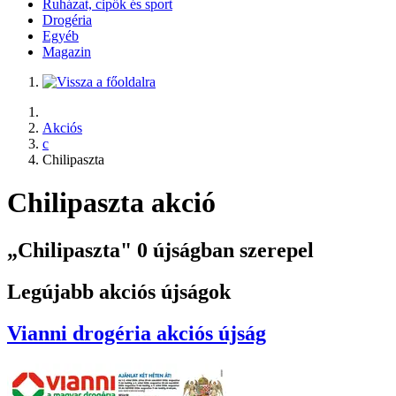
Ruházat, cipők és sport
Drogéria
Egyéb
Magazin
Akciós
c
Chilipaszta
Chilipaszta akció
„Chilipaszta" 0 újságban szerepel
Legújabb akciós újságok
Vianni drogéria
akciós újság