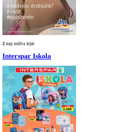
2
nap múlva lejár
Interspar
Iskola