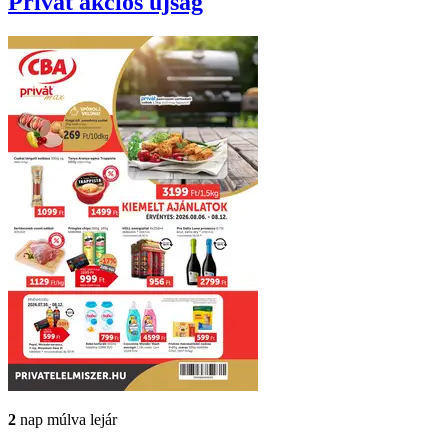
Privát
akciós újság
2
nap múlva lejár