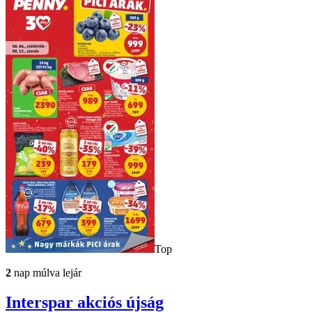
Top
2
nap múlva lejár
Interspar
akciós újság