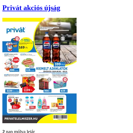
Privát
akciós újság
2
nap múlva lejár