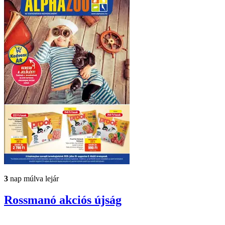
3
nap múlva lejár
Rossmanó
akciós újság