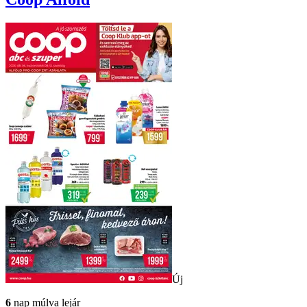
Új
6
nap múlva lejár