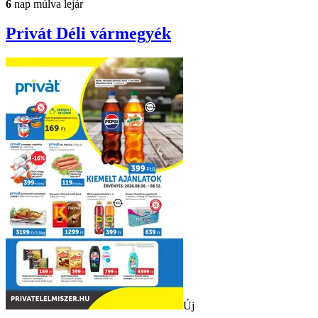
6
nap múlva lejár
Privát
Déli vármegyék
Új