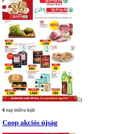
Új
6
nap múlva lejár
Coop
akciós újság