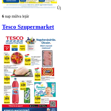
Új
6
nap múlva lejár
Tesco
Szupermarket