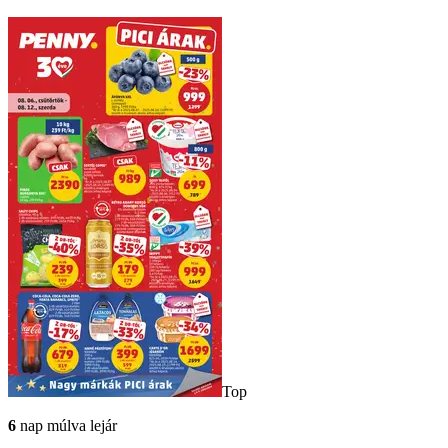
Top
6
nap múlva lejár