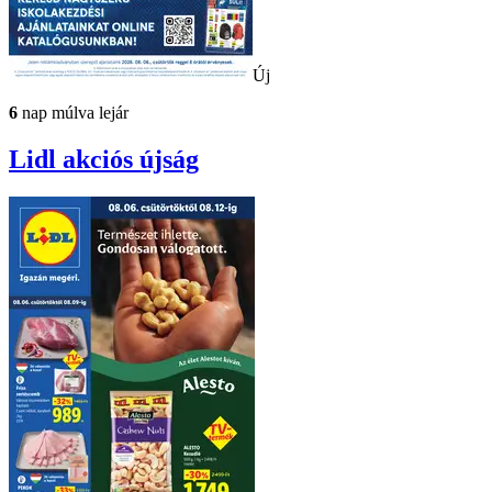
Új
6
nap múlva lejár
Lidl
akciós újság