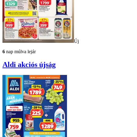
Új
6
nap múlva lejár
Aldi
akciós újság