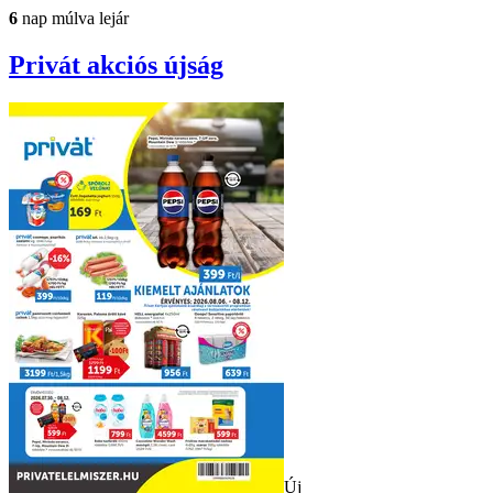
6
nap múlva lejár
Privát
akciós újság
Új