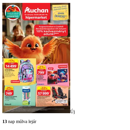
Új
13
nap múlva lejár