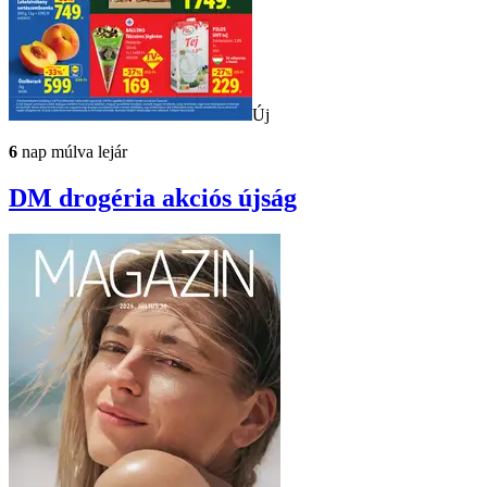
Új
6
nap múlva lejár
DM drogéria
akciós újság