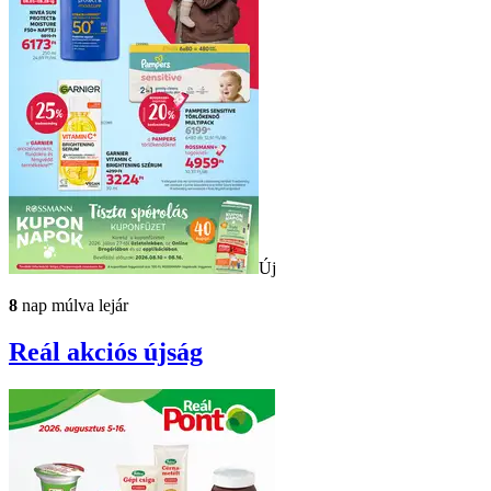
Új
8
nap múlva lejár
Reál
akciós újság