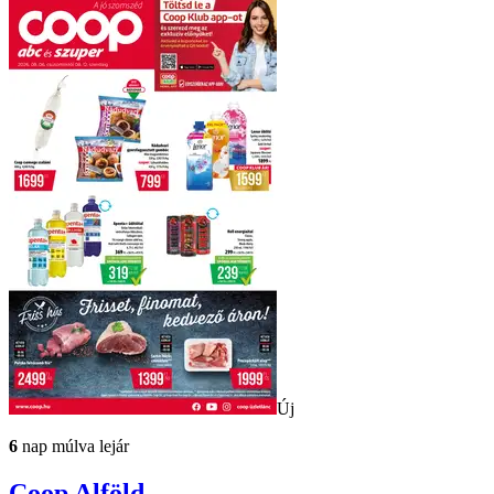
Új
6
nap múlva lejár
Coop
Alföld