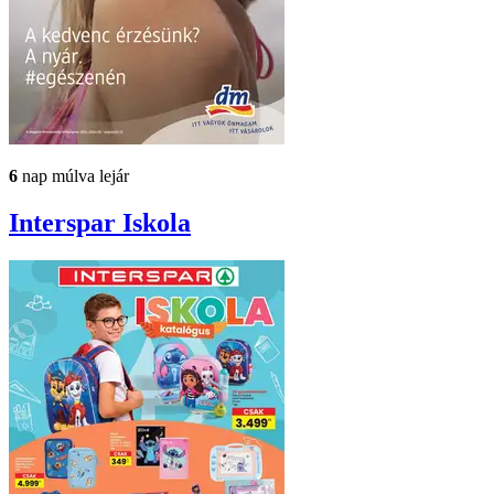
6
nap múlva lejár
Interspar
Iskola