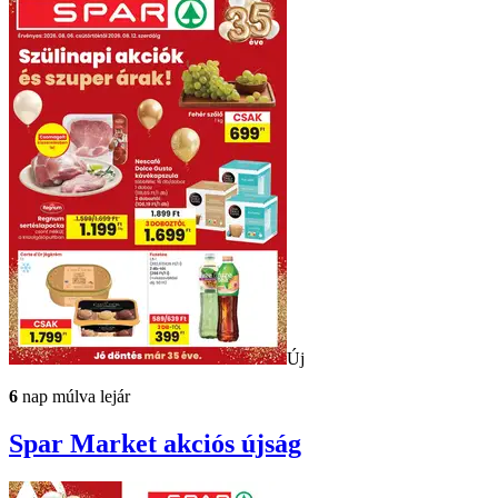
Új
6
nap múlva lejár
Spar Market
akciós újság