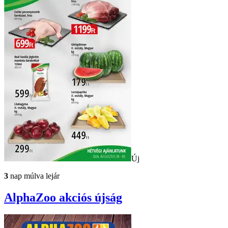
Új
3
nap múlva lejár
AlphaZoo
akciós újság