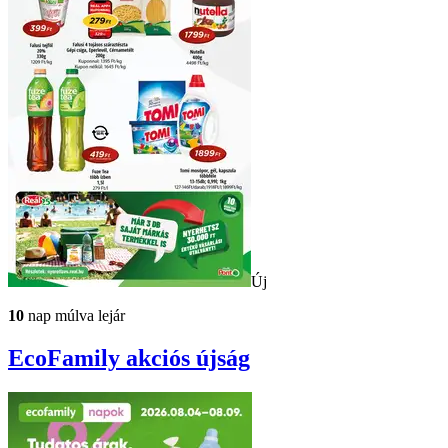
Új
10
nap múlva lejár
EcoFamily
akciós újság