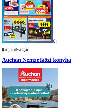
Új
6
nap múlva lejár
Auchan
Nemzetközi konyha