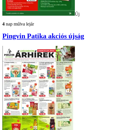
Új
4
nap múlva lejár
Pingvin Patika
akciós újság