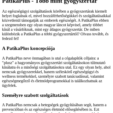
PatikaPlus - Több mint gyógyszertár
Az egészségügyi szolgáltatások körében a gyógyszertárak kiemelt
helyet foglalnak el, mivel hozzáférhetőségükkel és szolgáltatásaikkal
közvetlenül támogatják az emberek egészségét. A PatikaPlus ebben
a szegmensben egy olyan magyar láncot képvisel, amely többet
kínál a vásárlóknak, mint egy átlagos gyógyszertár. De miben
különbözik a PatikaPlus a többi gyógyszertártól? Olvass tovább, és
fedezd fel!
A PatikaPlus koncepciója
A PatikaPlus neve önmagában is utal a cégalapítók céljaira: a
"plusz" a hagyományos gyógyszertári szolgáltatásokon túlmutató
kínálatra és a minőségi szolgáltatásokra utal. Ez egy olyan hely, ahol
nemcsak gyógyszerekkel, hanem széleskörű egészségügyi és
wellness termékekkel, személyre szabott tanácsadással, valamint
egészségmegőrző és életmódprogramokkal is találkozhatnak az
ügyfelek.
Személyre szabott szolgáltatások
A PatikaPlus nemcsak a betegségek gyógyításában segít, hanem a
prevencióban és az egészséges életmód elősegítésében is. Ezt