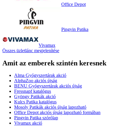
Office Depot
Pingvin Patika
Vivamax
Összes üzletlánc megjelenítése
Amit az emberek szintén keresnek
Alma Gyógyszertárak akció
AlphaZoo akciós újság
BENU Gyógyszertárak akciós újság
Fressnapf katalógus
Gyöngy Patikák akció
Kulcs Patika katalógus
Mosoly Patikák akciós újság lapozható
Office Depot akciós újság lapozható formában
Pingvin Patika szórólap
Vivamax akció