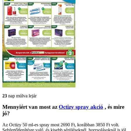
23
nap múlva lejár
Mennyiért van most az
Octizy spray akció
, és mire
jó?
Az Octizy 50 ml-es spray most 2690 Ft, korábban 3850 Ft volt.
Sebfertőtlenítésre való, és kisebb sérüléseknél, horzsolásoknál is jól