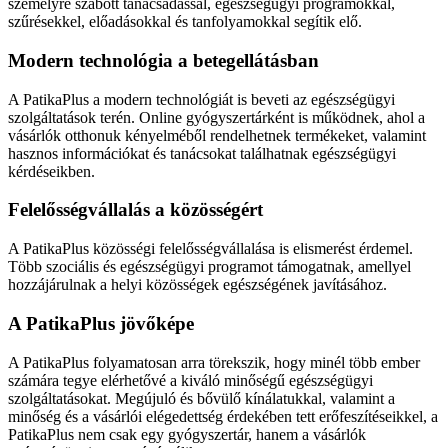
személyre szabott tanácsadással, egészségügyi programokkal,
szűrésekkel, előadásokkal és tanfolyamokkal segítik elő.
Modern technológia a betegellátásban
A PatikaPlus a modern technológiát is beveti az egészségügyi
szolgáltatások terén. Online gyógyszertárként is működnek, ahol a
vásárlók otthonuk kényelméből rendelhetnek termékeket, valamint
hasznos információkat és tanácsokat találhatnak egészségügyi
kérdéseikben.
Felelősségvállalás a közösségért
A PatikaPlus közösségi felelősségvállalása is elismerést érdemel.
Több szociális és egészségügyi programot támogatnak, amellyel
hozzájárulnak a helyi közösségek egészségének javításához.
A PatikaPlus jövőképe
A PatikaPlus folyamatosan arra törekszik, hogy minél több ember
számára tegye elérhetővé a kiváló minőségű egészségügyi
szolgáltatásokat. Megújuló és bővülő kínálatukkal, valamint a
minőség és a vásárlói elégedettség érdekében tett erőfeszítéseikkel, a
PatikaPlus nem csak egy gyógyszertár, hanem a vásárlók