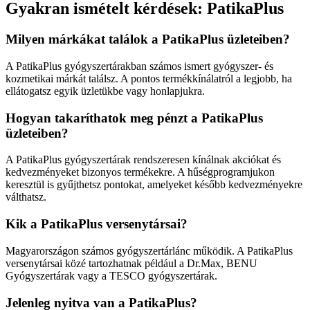
Gyakran ismételt kérdések: PatikaPlus
Milyen márkákat találok a PatikaPlus üzleteiben?
A PatikaPlus gyógyszertárakban számos ismert gyógyszer- és
kozmetikai márkát találsz. A pontos termékkínálatról a legjobb, ha
ellátogatsz egyik üzletükbe vagy honlapjukra.
Hogyan takaríthatok meg pénzt a PatikaPlus
üzleteiben?
A PatikaPlus gyógyszertárak rendszeresen kínálnak akciókat és
kedvezményeket bizonyos termékekre. A hűségprogramjukon
keresztül is gyűjthetsz pontokat, amelyeket később kedvezményekre
válthatsz.
Kik a PatikaPlus versenytársai?
Magyarországon számos gyógyszertárlánc működik. A PatikaPlus
versenytársai közé tartozhatnak például a Dr.Max, BENU
Gyógyszertárak vagy a TESCO gyógyszertárak.
Jelenleg nyitva van a PatikaPlus?