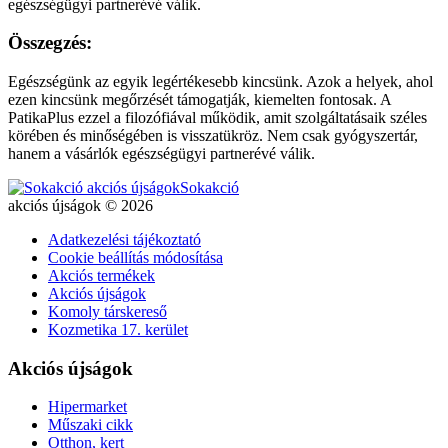
egészségügyi partnerévé válik.
Összegzés:
Egészségünk az egyik legértékesebb kincsünk. Azok a helyek, ahol
ezen kincsünk megőrzését támogatják, kiemelten fontosak. A
PatikaPlus ezzel a filozófiával működik, amit szolgáltatásaik széles
körében és minőségében is visszatükröz. Nem csak gyógyszertár,
hanem a vásárlók egészségügyi partnerévé válik.
Sokakció
akciós újságok © 2026
Adatkezelési tájékoztató
Cookie beállítás módosítása
Akciós termékek
Akciós újságok
Komoly társkereső
Kozmetika 17. kerület
Akciós újságok
Hipermarket
Műszaki cikk
Otthon, kert