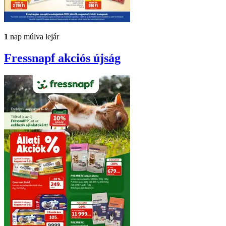
1
nap múlva lejár
Fressnapf
akciós újság