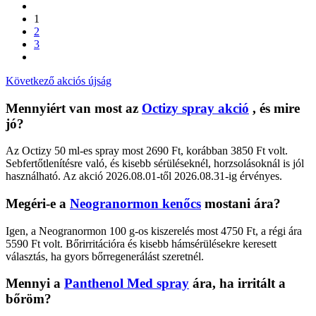
1
2
3
Következő akciós újság
Mennyiért van most az
Octizy spray akció
, és mire
jó?
Az Octizy 50 ml-es spray most 2690 Ft, korábban 3850 Ft volt.
Sebfertőtlenítésre való, és kisebb sérüléseknél, horzsolásoknál is jól
használható. Az akció 2026.08.01-től 2026.08.31-ig érvényes.
Megéri-e a
Neogranormon kenőcs
mostani ára?
Igen, a Neogranormon 100 g-os kiszerelés most 4750 Ft, a régi ára
5590 Ft volt. Bőrirritációra és kisebb hámsérülésekre keresett
választás, ha gyors bőrregenerálást szeretnél.
Mennyi a
Panthenol Med spray
ára, ha irritált a
bőröm?