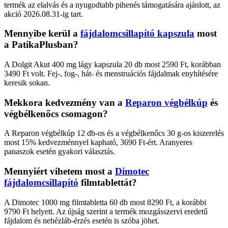
termék az elalvás és a nyugodtabb pihenés támogatására ajánlott, az
akció 2026.08.31-ig tart.
Mennyibe kerül a
fájdalomcsillapító kapszula
most
a PatikaPlusban?
A Dolgit Akut 400 mg lágy kapszula 20 db most 2590 Ft, korábban
3490 Ft volt. Fej-, fog-, hát- és menstruációs fájdalmak enyhítésére
keresik sokan.
Mekkora kedvezmény van a
Reparon végbélkúp
és
végbélkenőcs csomagon?
A Reparon végbélkúp 12 db-os és a végbélkenőcs 30 g-os kiszerelés
most 15% kedvezménnyel kapható, 3690 Ft-ért. Aranyeres
panaszok esetén gyakori választás.
Mennyiért vihetem most a
Dimotec
fájdalomcsillapító
filmtablettát?
A Dimotec 1000 mg filmtabletta 60 db most 8290 Ft, a korábbi
9790 Ft helyett. Az újság szerint a termék mozgásszervi eredetű
fájdalom és nehézláb-érzés esetén is szóba jöhet.