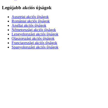
Legújabb akciós újságok
Ausztriai akciós újságok
Romániai akciós újságok
Angliai akciós újságok
Németországi akciós újságok
Lengyelországi akciós újságok
Olaszországi akciós újságok
Franciaországi akciós újságok
Spanyolországi akciós újságok