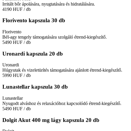
Irritált bőr ápolására, nyugtatására és hidratálására.
4190 HUF
/ db
Florivento kapszula 30 db
Florivento
Bél-agy tengely támogatására szolgáló étrend-kiegészítő.
5490 HUF
/ db
Uronardi kapszula 20 db
Uronardi
Húgyutak és vizeletürítés támogatására ajánlott étrend-kiegészítő.
5990 HUF
/ db
Lunastellar kapszula 30 db
Lunastellar
Nyugodt alváshoz és relaxációhoz kapcsolódó étrend-kiegészítő.
5490 HUF
/ db
Dolgit Akut 400 mg lágy kapszula 20 db