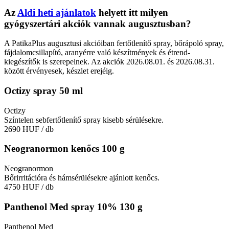
Az
Aldi heti ajánlatok
helyett itt milyen
gyógyszertári akciók vannak augusztusban?
A PatikaPlus augusztusi akcióiban fertőtlenítő spray, bőrápoló spray,
fájdalomcsillapító, aranyérre való készítmények és étrend-
kiegészítők is szerepelnek. Az akciók 2026.08.01. és 2026.08.31.
között érvényesek, készlet erejéig.
Octizy spray 50 ml
Octizy
Színtelen sebfertőtlenítő spray kisebb sérülésekre.
2690 HUF
/ db
Neogranormon kenőcs 100 g
Neogranormon
Bőrirritációra és hámsérülésekre ajánlott kenőcs.
4750 HUF
/ db
Panthenol Med spray 10% 130 g
Panthenol Med