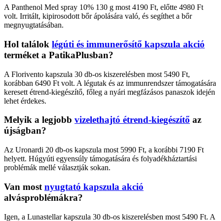
A Panthenol Med spray 10% 130 g most 4190 Ft, előtte 4980 Ft
volt. Irritált, kipirosodott bőr ápolására való, és segíthet a bőr
megnyugtatásában.
Hol találok
légúti és immunerősítő kapszula akció
terméket a PatikaPlusban?
A Florivento kapszula 30 db-os kiszerelésben most 5490 Ft,
korábban 6490 Ft volt. A légutak és az immunrendszer támogatására
keresett étrend-kiegészítő, főleg a nyári megfázásos panaszok idején
lehet érdekes.
Melyik a legjobb
vizelethajtó étrend-kiegészítő
az
újságban?
Az Uronardi 20 db-os kapszula most 5990 Ft, a korábbi 7190 Ft
helyett. Húgyúti egyensúly támogatására és folyadékháztartási
problémák mellé választják sokan.
Van most
nyugtató kapszula akció
alvásproblémákra?
Igen, a Lunastellar kapszula 30 db-os kiszerelésben most 5490 Ft. A