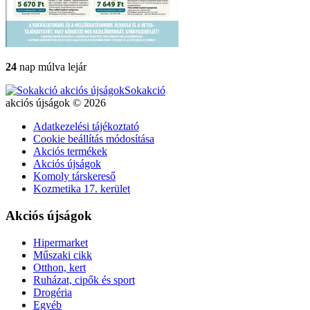
24
nap múlva lejár
Sokakció
akciós újságok © 2026
Adatkezelési tájékoztató
Cookie beállítás módosítása
Akciós termékek
Akciós újságok
Komoly társkereső
Kozmetika 17. kerület
Akciós újságok
Hipermarket
Műszaki cikk
Otthon, kert
Ruházat, cipők és sport
Drogéria
Egyéb