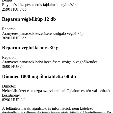
Dolgit
Enyhe és közepesen erős fájdalmak enyhítésére.
2590 HUF
/ db
Reparon végbélkúp 12 db
Reparon
Aranyeres panaszok kezelésére szolgáló végbélkúp.
3690 HUF
/ db
Reparon végbélkenőcs 30 g
Reparon
Aranyeres panaszok helyi kezelésére szolgáló végbélkenőcs.
3690 HUF
/ db
Dimotec 1000 mg filmtabletta 60 db
Dimotec
Nehézláb-érzet és mozgásszervi eredetű fájdalom esetén választható
készítmény.
8290 HUF
/ db
A feltüntetett árak, ajánlatok és információk nem kötelező
érvényűek. A változtatás jogát fenntartjuk, hibák előfordulhatnak. Ez