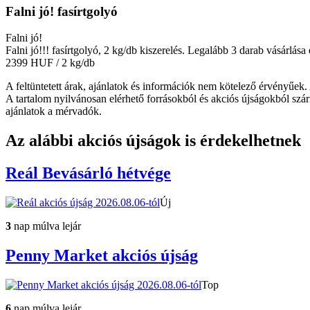
Falni jó! fasírtgolyó
Falni jó!
Falni jó!!! fasírtgolyó, 2 kg/db kiszerelés. Legalább 3 darab vásárlása 
2399 HUF
/ 2 kg/db
A feltüntetett árak, ajánlatok és információk nem kötelező érvényűek.
A tartalom nyilvánosan elérhető forrásokból és akciós újságokból szár
ajánlatok a mérvadók.
Az alábbi akciós újságok is érdekelhetnek
Reál
Bevásárló hétvége
Új
3
nap múlva lejár
Penny Market
akciós újság
Top
6
nap múlva lejár