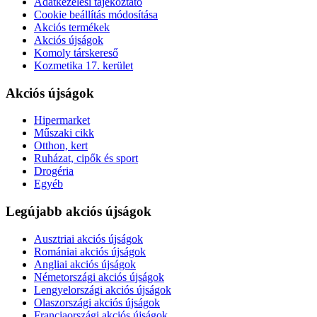
Adatkezelési tájékoztató
Cookie beállítás módosítása
Akciós termékek
Akciós újságok
Komoly társkereső
Kozmetika 17. kerület
Akciós újságok
Hipermarket
Műszaki cikk
Otthon, kert
Ruházat, cipők és sport
Drogéria
Egyéb
Legújabb akciós újságok
Ausztriai akciós újságok
Romániai akciós újságok
Angliai akciós újságok
Németországi akciós újságok
Lengyelországi akciós újságok
Olaszországi akciós újságok
Franciaországi akciós újságok