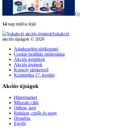
Új
14
nap múlva lejár
Sokakció
akciós újságok © 2026
Adatkezelési tájékoztató
Cookie beállítás módosítása
Akciós termékek
Akciós újságok
Komoly társkereső
Kozmetika 17. kerület
Akciós újságok
Hipermarket
Műszaki cikk
Otthon, kert
Ruházat, cipők és sport
Drogéria
Egyéb