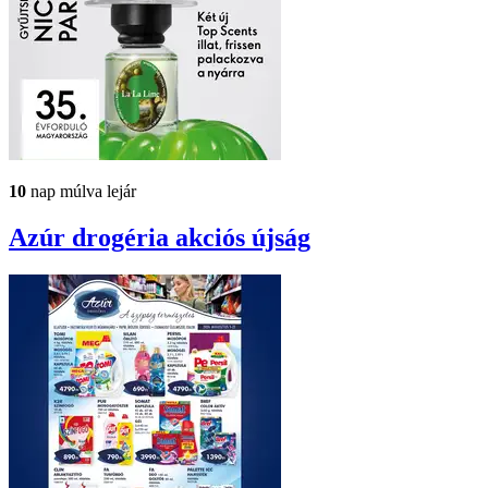
10
nap múlva lejár
Azúr drogéria
akciós újság