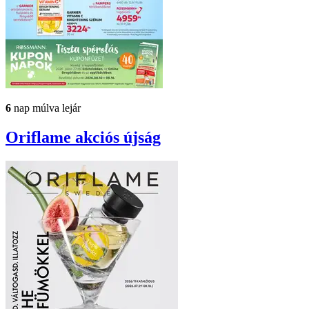
6
nap múlva lejár
Oriflame
akciós újság