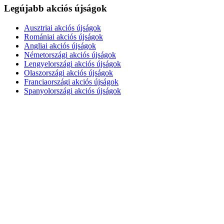
Legújabb akciós újságok
Ausztriai akciós újságok
Romániai akciós újságok
Angliai akciós újságok
Németországi akciós újságok
Lengyelországi akciós újságok
Olaszországi akciós újságok
Franciaországi akciós újságok
Spanyolországi akciós újságok