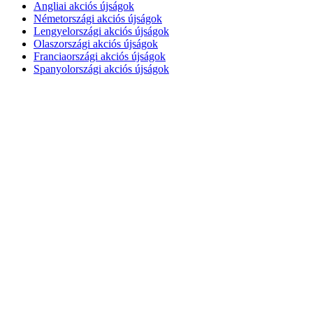
Angliai akciós újságok
Németországi akciós újságok
Lengyelországi akciós újságok
Olaszországi akciós újságok
Franciaországi akciós újságok
Spanyolországi akciós újságok