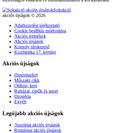
Sokakció
akciós újságok © 2026
Adatkezelési tájékoztató
Cookie beállítás módosítása
Akciós termékek
Akciós újságok
Komoly társkereső
Kozmetika 17. kerület
Akciós újságok
Hipermarket
Műszaki cikk
Otthon, kert
Ruházat, cipők és sport
Drogéria
Egyéb
Legújabb akciós újságok
Ausztriai akciós újságok
Romániai akciós újságok