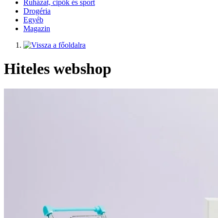
Ruházat, cipők és sport
Drogéria
Egyéb
Magazin
Hiteles webshop