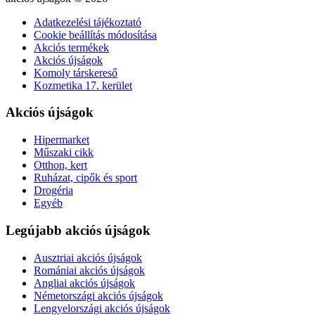
Adatkezelési tájékoztató
Cookie beállítás módosítása
Akciós termékek
Akciós újságok
Komoly társkereső
Kozmetika 17. kerület
Akciós újságok
Hipermarket
Műszaki cikk
Otthon, kert
Ruházat, cipők és sport
Drogéria
Egyéb
Legújabb akciós újságok
Ausztriai akciós újságok
Romániai akciós újságok
Angliai akciós újságok
Németországi akciós újságok
Lengyelországi akciós újságok