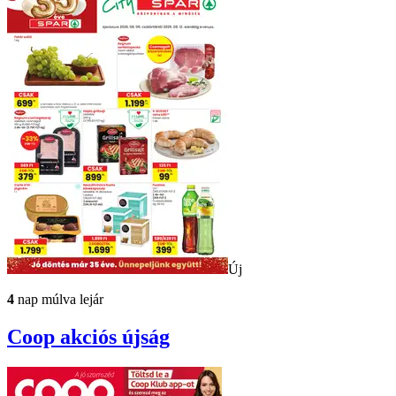
Új
4
nap múlva lejár
Coop
akciós újság