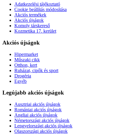
Adatkezelési tájékoztató
Cookie beállítás módosítása
Akciós termékek
Akciós újságok
Komoly társkereső
Kozmetika 17. kerület
Akciós újságok
Hipermarket
Műszaki cikk
Otthon, kert
Ruházat, cipők és sport
Drogéria
Egyéb
Legújabb akciós újságok
Ausztriai akciós újságok
Romániai akciós újságok
Angliai akciós újságok
Németországi akciós újságok
Lengyelországi akciós újságok
Olaszországi akciós újságok