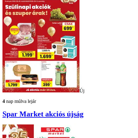
Új
4
nap múlva lejár
Spar Market
akciós újság