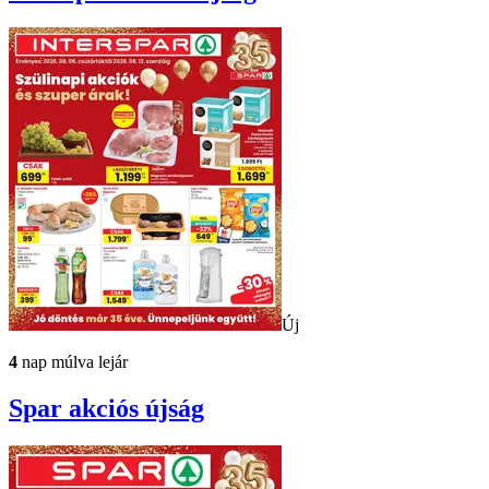
Új
4
nap múlva lejár
Spar
akciós újság