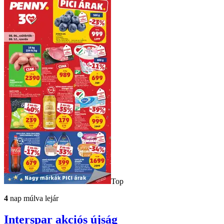
Top
4
nap múlva lejár
Interspar
akciós újság