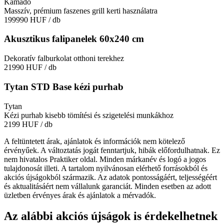
Kamado
Masszív, prémium faszenes grill kerti használatra
199990 HUF
/ db
Akusztikus falipanelek 60x240 cm
Dekoratív falburkolat otthoni terekhez
21990 HUF
/ db
Tytan STD Base kézi purhab
Tytan
Kézi purhab kisebb tömítési és szigetelési munkákhoz
2199 HUF
/ db
A feltüntetett árak, ajánlatok és információk nem kötelező
érvényűek. A változtatás jogát fenntartjuk, hibák előfordulhatnak. Ez
nem hivatalos Praktiker oldal. Minden márkanév és logó a jogos
tulajdonosát illeti. A tartalom nyilvánosan elérhető forrásokból és
akciós újságokból származik. Az adatok pontosságáért, teljességéért
és aktualitásáért nem vállalunk garanciát. Minden esetben az adott
üzletben érvényes árak és ajánlatok a mérvadók.
Az alábbi akciós újságok is érdekelhetnek