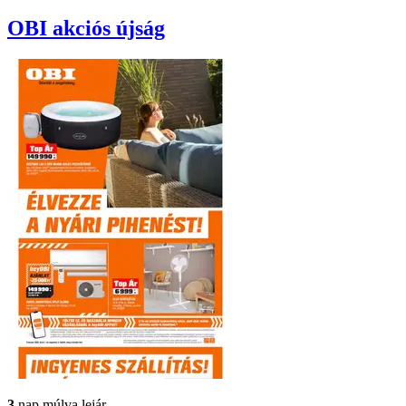
OBI
akciós újság
3
nap múlva lejár