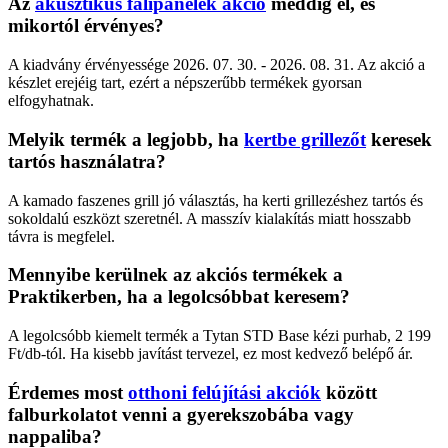
Az
akusztikus falipanelek akció
meddig él, és
mikortól érvényes?
A kiadvány érvényessége 2026. 07. 30. - 2026. 08. 31. Az akció a
készlet erejéig tart, ezért a népszerűbb termékek gyorsan
elfogyhatnak.
Melyik termék a legjobb, ha
kertbe grillezőt
keresek
tartós használatra?
A kamado faszenes grill jó választás, ha kerti grillezéshez tartós és
sokoldalú eszközt szeretnél. A masszív kialakítás miatt hosszabb
távra is megfelel.
Mennyibe kerülnek az akciós termékek a
Praktikerben, ha a legolcsóbbat keresem?
A legolcsóbb kiemelt termék a Tytan STD Base kézi purhab, 2 199
Ft/db-tól. Ha kisebb javítást tervezel, ez most kedvező belépő ár.
Érdemes most
otthoni felújítási akciók
között
falburkolatot venni a gyerekszobába vagy
nappaliba?