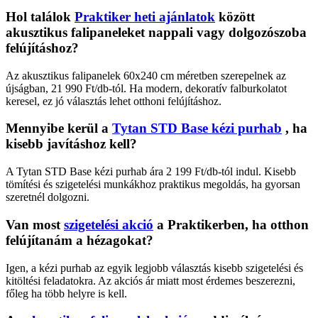
Hol találok
Praktiker heti ajánlatok
között
akusztikus falipaneleket nappali vagy dolgozószoba
felújításhoz?
Az akusztikus falipanelek 60x240 cm méretben szerepelnek az
újságban, 21 990 Ft/db-tól. Ha modern, dekoratív falburkolatot
keresel, ez jó választás lehet otthoni felújításhoz.
Mennyibe kerül a
Tytan STD Base kézi purhab
, ha
kisebb javításhoz kell?
A Tytan STD Base kézi purhab ára 2 199 Ft/db-tól indul. Kisebb
tömítési és szigetelési munkákhoz praktikus megoldás, ha gyorsan
szeretnél dolgozni.
Van most
szigetelési akció
a Praktikerben, ha otthon
felújítanám a hézagokat?
Igen, a kézi purhab az egyik legjobb választás kisebb szigetelési és
kitöltési feladatokra. Az akciós ár miatt most érdemes beszerezni,
főleg ha több helyre is kell.