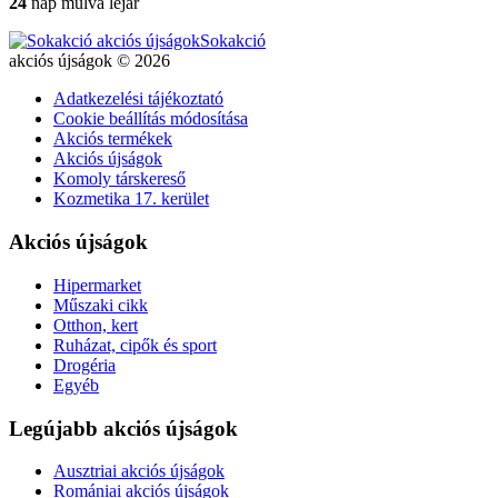
24
nap múlva lejár
Sokakció
akciós újságok © 2026
Adatkezelési tájékoztató
Cookie beállítás módosítása
Akciós termékek
Akciós újságok
Komoly társkereső
Kozmetika 17. kerület
Akciós újságok
Hipermarket
Műszaki cikk
Otthon, kert
Ruházat, cipők és sport
Drogéria
Egyéb
Legújabb akciós újságok
Ausztriai akciós újságok
Romániai akciós újságok