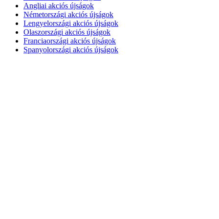
Angliai akciós újságok
Németországi akciós újságok
Lengyelországi akciós újságok
Olaszországi akciós újságok
Franciaországi akciós újságok
Spanyolországi akciós újságok