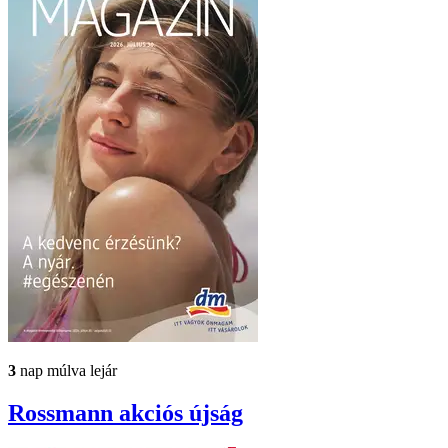
3
nap múlva lejár
Rossmann
akciós újság