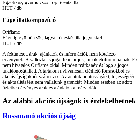
Egzotikus, gyümölcsös Top Scents illat
HUF
/ db
Füge illatkompozíció
Oriflame
Fügelig gyümölcsös, lágyan édeskés illatjegyekkel
HUF
/ db
A feltüntetett árak, ajánlatok és információk nem kötelező
érvényűek. A változtatás jogát fenntartjuk, hibák előfordulhatnak. Ez
nem hivatalos Oriflame oldal. Minden márkanév és logó a jogos
tulajdonosát illeti. A tartalom nyilvánosan elérhető forrásokból és
akciós újságokból származik. Az adatok pontosságáért, teljességéért
és aktualitásáért nem vállalunk garanciát. Minden esetben az adott
üzletben érvényes árak és ajánlatok a mérvadók.
Az alábbi akciós újságok is érdekelhetnek
Rossmanó
akciós újság