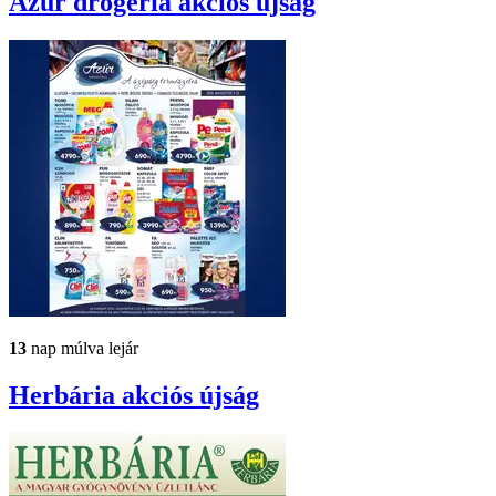
Azúr drogéria
akciós újság
13
nap múlva lejár
Herbária
akciós újság