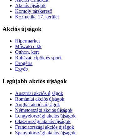
Akciós újságok
Komoly társkereső
Kozmetika 17. kerület
Akciós újságok
Hipermarket
Műszaki cikk
Otthon, kert
Ruházat, cipők és sport
Drogéria
Egyéb
Legújabb akciós újságok
Ausztriai akciós újságok
Romániai akciós újságok
Angliai akciós újságok
Németországi akciós újságok
Lengyelországi akciós újságok
Olaszországi akciós újságok
Franciaországi akciós újságok
Spanyolországi akciós újságok