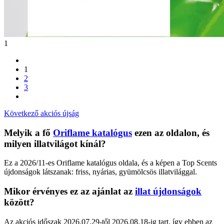
1
1
2
3
Következő akciós újság
Melyik a fő
Oriflame katalógus
ezen az oldalon, és
milyen illatvilágot kínál?
Ez a 2026/11-es Oriflame katalógus oldala, és a képen a Top Scents
újdonságok látszanak: friss, nyárias, gyümölcsös illatvilággal.
Mikor érvényes ez az ajánlat az
illat újdonságok
között?
Az akciós időszak 2026.07.29-től 2026.08.18-ig tart, így ebben az