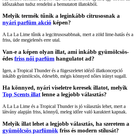
időszakban tudsz rendelni a bemutatott illatokból.
Melyik termék tűnik a leginkább citrusosnak a
nyári parfüm akció
képen?
A La La Lime tűnik a legcitrusosabbnak, mert a zöld lime-hatás és a
friss, üde megjelenés erre utal.
Van-e a képen olyan illat, ami inkább gyümölcsös-
édes
friss női parfüm
hangulatot ad?
Igen, a Tropical Thunder és a fügeszeletet idéző illatkoncepció
inkább gyümölcsös, édesebb, mégis könnyed nőies irányt sugall.
Ha könnyed, nyári viseletre keresek illatot, melyik
Top Scents illat
lenne a legjobb választás?
A La La Lime és a Tropical Thunder is jó választás lehet, mert a
látvány alapján friss, könnyű, meleg időre való karaktert kapnak.
Melyik illat lehet a legjobb választás, ha szeretem a
gyümölcsös parfümök
friss és modern stílusát?