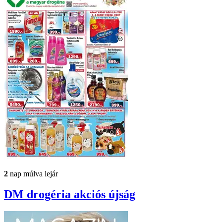
2
nap múlva lejár
DM drogéria
akciós újság