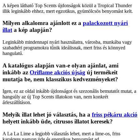
A képen látható Top Scents újdonságok közül a Tropical Thunder
illik leginkább ehhez, mert egzotikus, gyümölcsös benyomást kelt.
Milyen alkalomra ajánlott ez a
palackozott nyári
illat
a kép alapján?
Leginkább mindennapi nyári használatra, városba, munkába vagy
szabadtéri programokra tűnik ideálisnak, mert friss és könnyed
hangulatú.
A katalógus alapján van-e olyan ajánlat, ami
inkább az
Oriflame akciós újság
új termékeit
mutatja be, nem klasszikus kedvezményeket?
Igen, ez az oldal inkább újdonságot és szezonális bemutatót mutat, a
hangsúly az új Top Scents illatokon van, nem konkrét
árleszállításon.
Melyik illat lehet jó választás, ha a
friss pékáru akció
helyett inkább üde, citrusos illatot keresek?
A La La Lime a legjobb választás lehet, mert a lime-os, friss
karaktere nagyon üde és energikus benyomást ad.