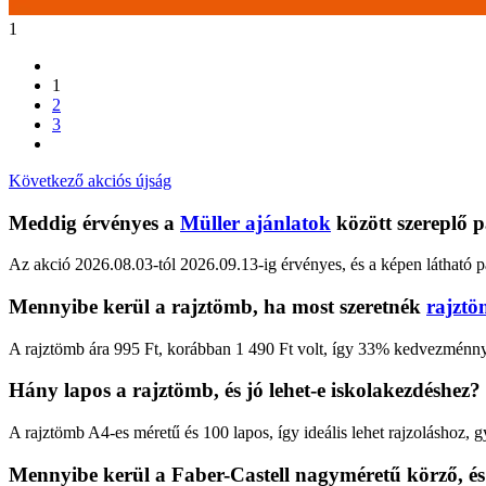
1
1
2
3
Következő akciós újság
Meddig érvényes a
Müller ajánlatok
között szereplő p
Az akció 2026.08.03-tól 2026.09.13-ig érvényes, és a képen látható p
Mennyibe kerül a rajztömb, ha most szeretnék
rajztö
A rajztömb ára 995 Ft, korábban 1 490 Ft volt, így 33% kedvezménnye
Hány lapos a rajztömb, és jó lehet-e iskolakezdéshez?
A rajztömb A4-es méretű és 100 lapos, így ideális lehet rajzoláshoz, 
Mennyibe kerül a Faber-Castell nagyméretű körző, é