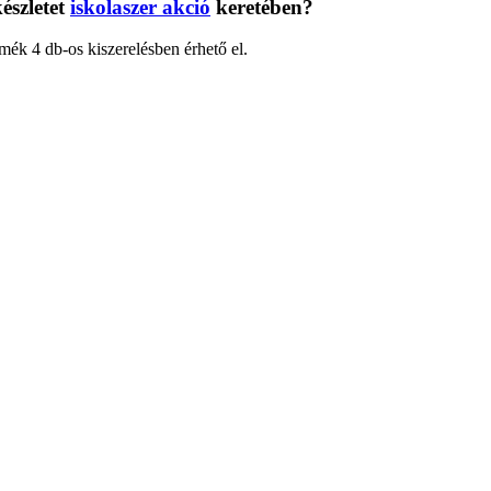
észletet
iskolaszer akció
keretében?
mék 4 db-os kiszerelésben érhető el.