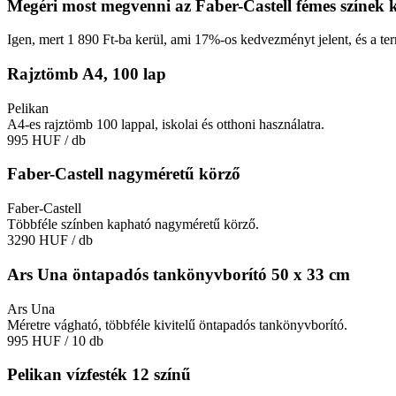
Megéri most megvenni az Faber-Castell fémes színek k
Igen, mert 1 890 Ft-ba kerül, ami 17%-os kedvezményt jelent, és a ter
Rajztömb A4, 100 lap
Pelikan
A4-es rajztömb 100 lappal, iskolai és otthoni használatra.
995 HUF
/ db
Faber-Castell nagyméretű körző
Faber-Castell
Többféle színben kapható nagyméretű körző.
3290 HUF
/ db
Ars Una öntapadós tankönyvborító 50 x 33 cm
Ars Una
Méretre vágható, többféle kivitelű öntapadós tankönyvborító.
995 HUF
/ 10 db
Pelikan vízfesték 12 színű