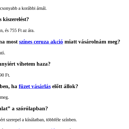
csonyabb a korábbi árnál.
kiszerelést?
n, és 755 Ft az ára.
 ha most
színes ceruza akció
miatt vásárolnám meg?
tó.
ennyiért vihetem haza?
90 Ft.
rben, ha
füzet vásárlás
előtt állok?
 meg.
ánlat” a szórólapban?
ért szerepel a kínálatban, többféle színben.