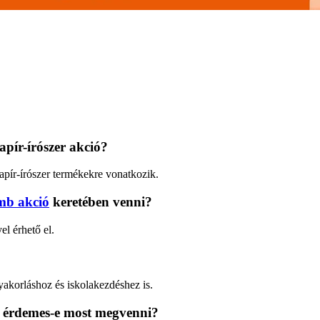
apír-írószer akció?
apír-írószer termékekre vonatkozik.
mb akció
keretében venni?
l érhető el.
gyakorláshoz és iskolakezdéshez is.
s érdemes-e most megvenni?