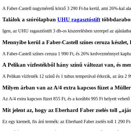
A Faber-Castell nagyméretű körző 3 290 Ft-ba kerül, ami 26%-kal ala
Találok a szórólapban
UHU ragasztóstift
többdarabos 
Igen, az UHU ragasztóstift 3 db-os kiszerelésben szerepel az ajánlatba
Mennyibe kerül a Faber-Castell színes ceruza készlet,
A Faber-Castell színes ceruza 1 990 Ft, és 26% kedvezménnyel kapha
A Pelikan vízfestékből hány színű változat van, és m
A Pelikan vízfesték 12 színű és 1 tubus temperával érkezik, az ára 2 9
Milyen árban van az A/4 extra kapcsos füzet a Mülle
Az A/4 extra kapcsos füzet 855 Ft, és a korábbi 995 Ft helyett vehető
Mit jelent az, hogy az Eberhard Faber zselés toll „aj
Ez egy kiemelt, fix árú termék: az Eberhard Faber zselés toll 1 290 Ft-