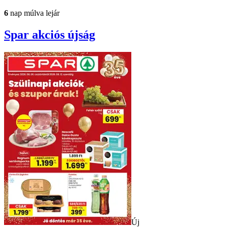
6
nap múlva lejár
Spar
akciós újság
Új