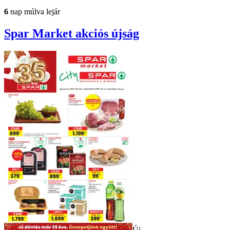
6
nap múlva lejár
Spar Market
akciós újság
Új