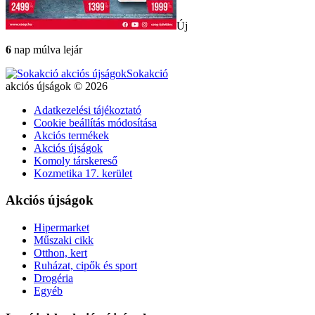
Új
6
nap múlva lejár
Sokakció
akciós újságok © 2026
Adatkezelési tájékoztató
Cookie beállítás módosítása
Akciós termékek
Akciós újságok
Komoly társkereső
Kozmetika 17. kerület
Akciós újságok
Hipermarket
Műszaki cikk
Otthon, kert
Ruházat, cipők és sport
Drogéria
Egyéb