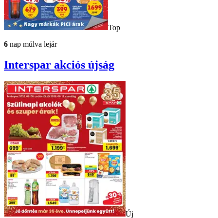
Top
6
nap múlva lejár
Interspar
akciós újság
Új