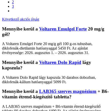
2
3
Következő akciós újság
Mennyibe kerül a
Voltaren Emulgel Forte
20 mg/g
gél?
A Voltaren Emulgel Forte 20 mg/g gél 100 g-os tubusban,
diklofenák-dietilamin hatóanyaggal 5450 Ft. Az ajánlat
érvényessége: 2026. augusztus 1. – 2026. augusztus 31.
Mennyibe kerül a
Voltaren Dolo Rapid
lágy
kapszula?
A Voltaren Dolo Rapid lágy kapszula 30 darabos dobozban,
diklofenák-kálium hatóanyaggal 5099 Ft.
Mennyibe kerül a
LAB365 szerves magnézium
+ B6-
vitamin étrend-kiegészítő tabletta?
A LAB365 szerves magnézium + B6-vitamin étrend-kiegészítő
tabletta 90 darabos dobozban 4499 Ft. Az ajánlat érvényessége: