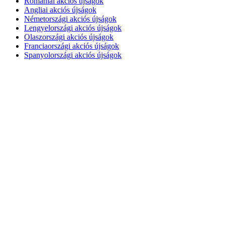
Romániai akciós újságok
Angliai akciós újságok
Németországi akciós újságok
Lengyelországi akciós újságok
Olaszországi akciós újságok
Franciaországi akciós újságok
Spanyolországi akciós újságok