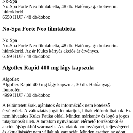
No-Spa
No-Spa Forte Neo filmtabletta, 48 db. Hatóanyag: drotaverin-
hidroklorid.
6550 HUF
/ 48 db/doboz
No-Spa Forte Neo filmtabletta
No-Spa
No-Spa Forte Neo filmtabletta, 48 db. Hatóanyag: drotaverin-
hidroklorid. Az ár Kulcs kártyás akciós ár érvényes.
6199 HUF
/ 48 db/doboz
Algoflex Rapid 400 mg lágy kapszula
Algoflex
Algoflex Rapid 400 mg lágy kapszula, 30 db. Hatóanyag:
ibuprofén.
4999 HUF
/ 30 db/doboz
A feltüntetett árak, ajánlatok és információk nem kötelező
érvényűek. A változtatás jogát fenntartjuk, hibák előfordulhatnak. Ez
nem hivatalos Kulcs Patika oldal. Minden márkanév és logó a jogos
tulajdonosát illeti. A tartalom nyilvánosan elérhető forrásokból és
akciós újságokból származik. Az adatok pontosságáért, teljességéért
és aktualitásáért nem vállalunk garanciát. Minden esetben az adott