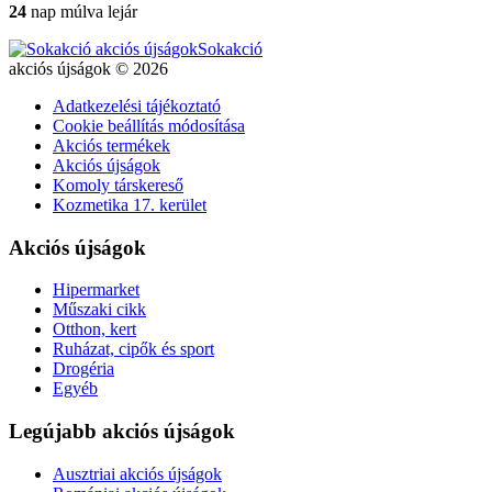
24
nap múlva lejár
Sokakció
akciós újságok © 2026
Adatkezelési tájékoztató
Cookie beállítás módosítása
Akciós termékek
Akciós újságok
Komoly társkereső
Kozmetika 17. kerület
Akciós újságok
Hipermarket
Műszaki cikk
Otthon, kert
Ruházat, cipők és sport
Drogéria
Egyéb
Legújabb akciós újságok
Ausztriai akciós újságok