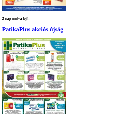
2
nap múlva lejár
PatikaPlus
akciós újság