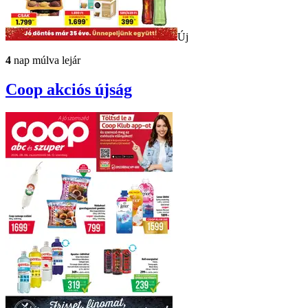
Új
4
nap múlva lejár
Coop
akciós újság