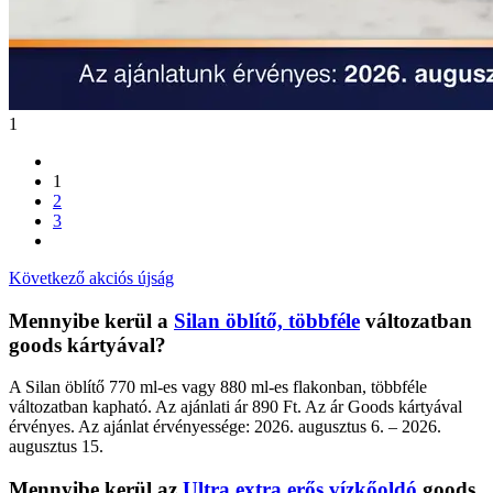
1
1
2
3
Következő akciós újság
Mennyibe kerül a
Silan öblítő, többféle
változatban
goods kártyával?
A Silan öblítő 770 ml-es vagy 880 ml-es flakonban, többféle
változatban kapható. Az ajánlati ár 890 Ft. Az ár Goods kártyával
érvényes. Az ajánlat érvényessége: 2026. augusztus 6. – 2026.
augusztus 15.
Mennyibe kerül az
Ultra extra erős vízkőoldó
goods