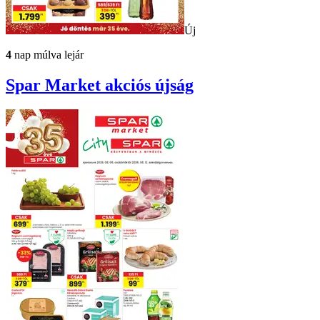
Új
4
nap múlva lejár
Spar Market
akciós újság