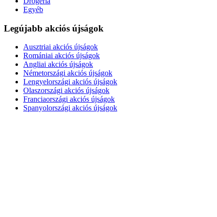
Drogéria
Egyéb
Legújabb akciós újságok
Ausztriai akciós újságok
Romániai akciós újságok
Angliai akciós újságok
Németországi akciós újságok
Lengyelországi akciós újságok
Olaszországi akciós újságok
Franciaországi akciós újságok
Spanyolországi akciós újságok