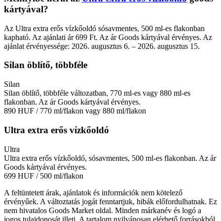
kártyával?
Az Ultra extra erős vízkőoldó sósavmentes, 500 ml-es flakonban
kapható. Az ajánlati ár 699 Ft. Az ár Goods kártyával érvényes. Az
ajánlat érvényessége: 2026. augusztus 6. – 2026. augusztus 15.
Silan öblítő, többféle
Silan
Silan öblítő, többféle változatban, 770 ml-es vagy 880 ml-es
flakonban. Az ár Goods kártyával érvényes.
890 HUF
/ 770 ml/flakon vagy 880 ml/flakon
Ultra extra erős vízkőoldó
Ultra
Ultra extra erős vízkőoldó, sósavmentes, 500 ml-es flakonban. Az ár
Goods kártyával érvényes.
699 HUF
/ 500 ml/flakon
A feltüntetett árak, ajánlatok és információk nem kötelező
érvényűek. A változtatás jogát fenntartjuk, hibák előfordulhatnak. Ez
nem hivatalos Goods Market oldal. Minden márkanév és logó a
jogos tulajdonosát illeti. A tartalom nyilvánosan elérhető forrásokból