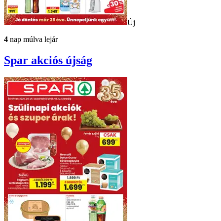
Új
4
nap múlva lejár
Spar
akciós újság