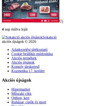
Új
4
nap múlva lejár
Sokakció
akciós újságok © 2026
Adatkezelési tájékoztató
Cookie beállítás módosítása
Akciós termékek
Akciós újságok
Komoly társkereső
Kozmetika 17. kerület
Akciós újságok
Hipermarket
Műszaki cikk
Otthon, kert
Ruházat, cipők és sport