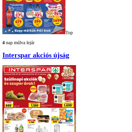
Top
4
nap múlva lejár
Interspar
akciós újság