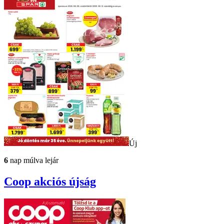
Új
6
nap múlva lejár
Coop
akciós újság