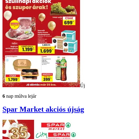
Új
6
nap múlva lejár
Spar Market
akciós újság