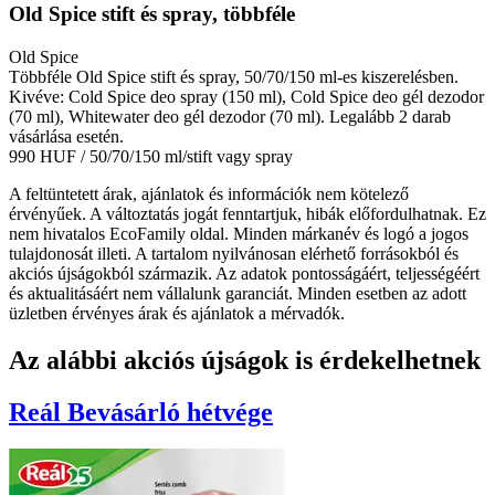
Old Spice stift és spray, többféle
Old Spice
Többféle Old Spice stift és spray, 50/70/150 ml-es kiszerelésben.
Kivéve: Cold Spice deo spray (150 ml), Cold Spice deo gél dezodor
(70 ml), Whitewater deo gél dezodor (70 ml). Legalább 2 darab
vásárlása esetén.
990 HUF
/ 50/70/150 ml/stift vagy spray
A feltüntetett árak, ajánlatok és információk nem kötelező
érvényűek. A változtatás jogát fenntartjuk, hibák előfordulhatnak. Ez
nem hivatalos EcoFamily oldal. Minden márkanév és logó a jogos
tulajdonosát illeti. A tartalom nyilvánosan elérhető forrásokból és
akciós újságokból származik. Az adatok pontosságáért, teljességéért
és aktualitásáért nem vállalunk garanciát. Minden esetben az adott
üzletben érvényes árak és ajánlatok a mérvadók.
Az alábbi akciós újságok is érdekelhetnek
Reál
Bevásárló hétvége