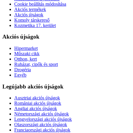
Cookie beállítás módosítása
Akciós termékek
Akciós újságok
Komoly társkereső
Kozmetika 17. kerület
Akciós újságok
Hipermarket
Műszaki cikk
Otthon, kert
Ruházat, cipők és sport
Drogéria
Egyéb
Legújabb akciós újságok
Ausztriai akciós újságok
Romániai akciós újságok
Angliai akciós újságok
Németországi akciós újságok
Lengyelországi akciós újságok
Olaszországi akciós újságok
Franciaországi akciós újságok