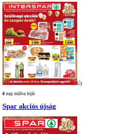
Új
6
nap múlva lejár
Spar
akciós újság