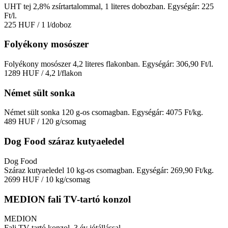
UHT tej 2,8% zsírtartalommal, 1 literes dobozban. Egységár: 225
Ft/l.
225 HUF
/ 1 l/doboz
Folyékony mosószer
Folyékony mosószer 4,2 literes flakonban. Egységár: 306,90 Ft/l.
1289 HUF
/ 4,2 l/flakon
Német sült sonka
Német sült sonka 120 g-os csomagban. Egységár: 4075 Ft/kg.
489 HUF
/ 120 g/csomag
Dog Food száraz kutyaeledel
Dog Food
Száraz kutyaeledel 10 kg-os csomagban. Egységár: 269,90 Ft/kg.
2699 HUF
/ 10 kg/csomag
MEDION fali TV-tartó konzol
MEDION
Fali TV-tartó konzol, 3 év jótállással.