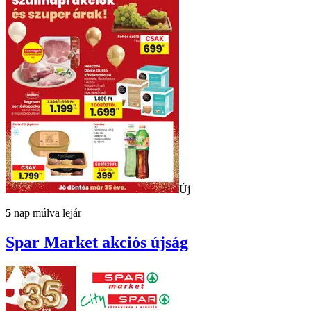
Új
5
nap múlva lejár
Spar Market
akciós újság