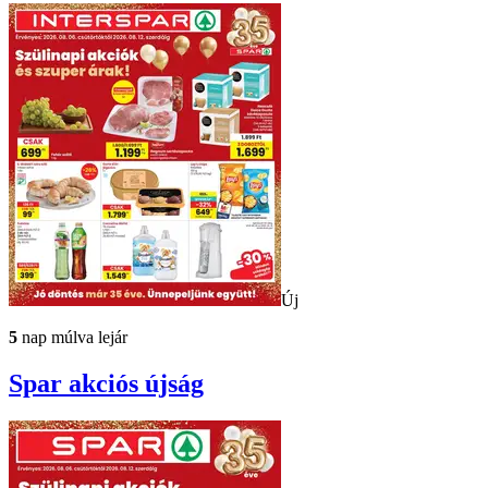
Új
5
nap múlva lejár
Spar
akciós újság