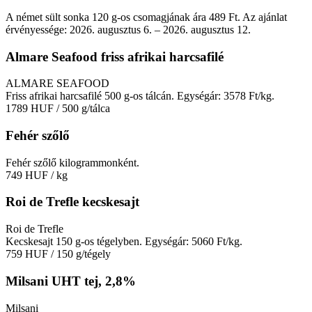
A német sült sonka 120 g-os csomagjának ára 489 Ft. Az ajánlat
érvényessége: 2026. augusztus 6. – 2026. augusztus 12.
Almare Seafood friss afrikai harcsafilé
ALMARE SEAFOOD
Friss afrikai harcsafilé 500 g-os tálcán. Egységár: 3578 Ft/kg.
1789 HUF
/ 500 g/tálca
Fehér szőlő
Fehér szőlő kilogrammonként.
749 HUF
/ kg
Roi de Trefle kecskesajt
Roi de Trefle
Kecskesajt 150 g-os tégelyben. Egységár: 5060 Ft/kg.
759 HUF
/ 150 g/tégely
Milsani UHT tej, 2,8%
Milsani