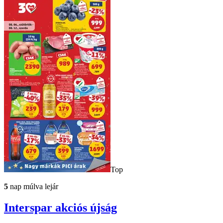
Top
5
nap múlva lejár
Interspar
akciós újság