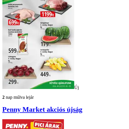
Új
2
nap múlva lejár
Penny Market
akciós újság