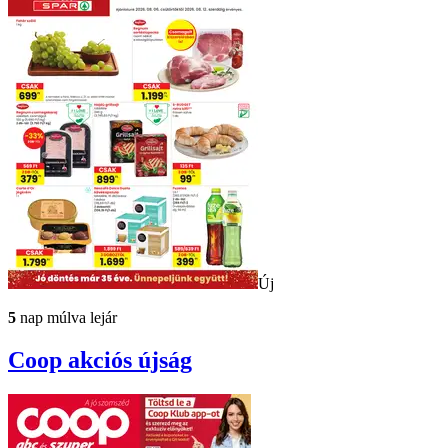
Új
5
nap múlva lejár
Coop
akciós újság